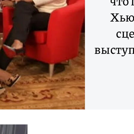
что
Хью
сц
выступ