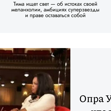
Опра У