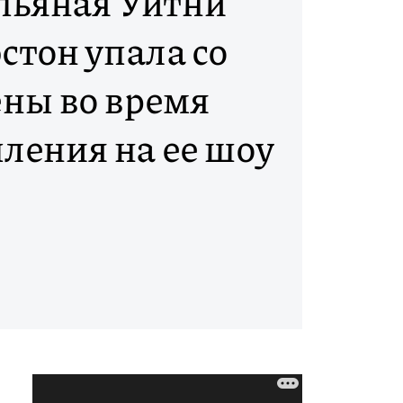
 пьяная Уитни
стон упала со
ены во время
ления на ее шоу