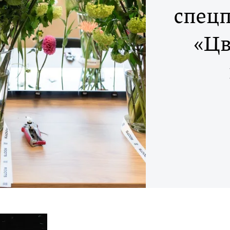
спецп
«Цв