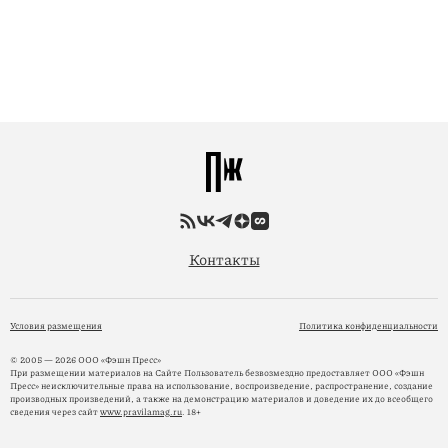
Контакты
Условия размещения
Политика конфиденциальности
© 2005 — 2026 ООО «Фэшн Пресс»
При размещении материалов на Сайте Пользователь безвозмездно предоставляет ООО «Фэшн
Пресс» неисключительные права на использование, воспроизведение, распространение, создание
производных произведений, а также на демонстрацию материалов и доведение их до всеобщего
сведения через сайт
www.pravilamag.ru
. 18+