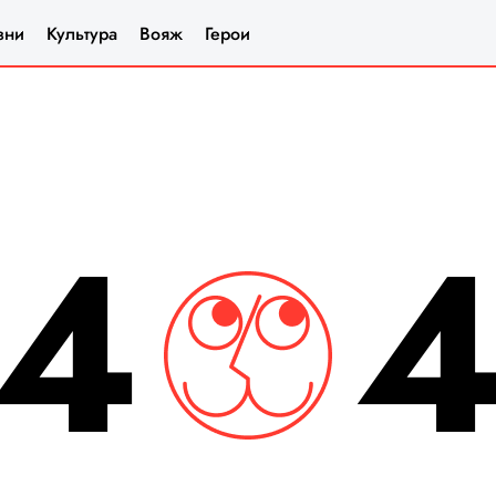
зни
Культура
Вояж
Герои
4