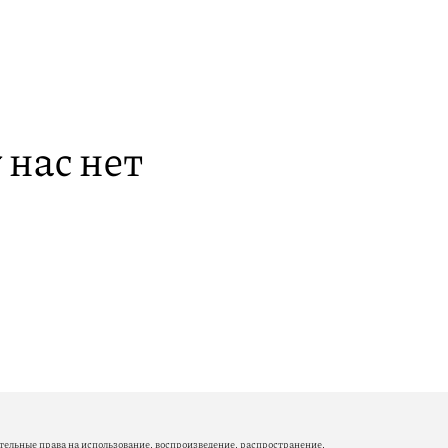
 нас нет
ельные права на использование, воспроизведение, распространение,