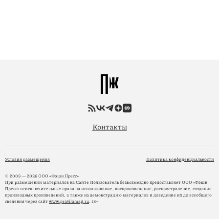
Контакты
Условия размещения
Политика конфиденциальности
© 2005 — 2026 ООО «Фэшн Пресс»
При размещении материалов на Сайте Пользователь безвозмездно предоставляет ООО «Фэшн
Пресс» неисключительные права на использование, воспроизведение, распространение, создание
производных произведений, а также на демонстрацию материалов и доведение их до всеобщего
сведения через сайт
www.pravilamag.ru
. 18+