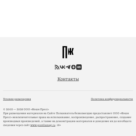
Контакты
Условия размещения
Политика конфиденциальности
© 2005 — 2026 ООО «Фэшн Пресс»
При размещении материалов на Сайте Пользователь безвозмездно предоставляет ООО «Фэшн
Пресс» неисключительные права на использование, воспроизведение, распространение, создание
производных произведений, а также на демонстрацию материалов и доведение их до всеобщего
сведения через сайт
www.pravilamag.ru
. 18+