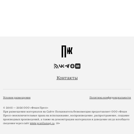
Контакты
Условия размещения
Политика конфиденциальности
© 2005 — 2026 ООО «Фэшн Пресс»
При размещении материалов на Сайте Пользователь безвозмездно предоставляет ООО «Фэшн
Пресс» неисключительные права на использование, воспроизведение, распространение, создание
производных произведений, а также на демонстрацию материалов и доведение их до всеобщего
сведения через сайт
www.pravilamag.ru
. 18+