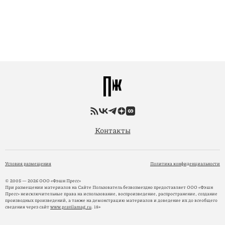
Контакты
Условия размещения
Политика конфиденциальности
© 2005 — 2026 ООО «Фэшн Пресс»
При размещении материалов на Сайте Пользователь безвозмездно предоставляет ООО «Фэшн
Пресс» неисключительные права на использование, воспроизведение, распространение, создание
производных произведений, а также на демонстрацию материалов и доведение их до всеобщего
сведения через сайт
www.pravilamag.ru
. 18+