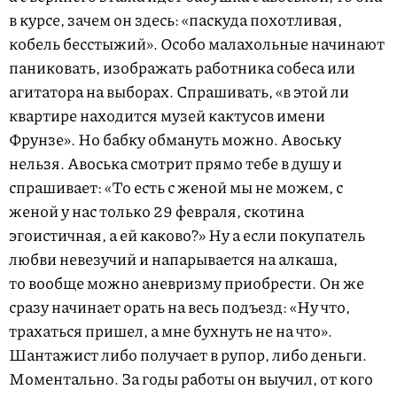
в курсе, зачем он здесь: «паскуда похотливая,
кобель бесстыжий». Особо малахольные начинают
паниковать, изображать работника собеса или
агитатора на выборах. Спрашивать, «в этой ли
квартире находится музей кактусов имени
Фрунзе». Но бабку обмануть можно. Авоську
нельзя. Авоська смотрит прямо тебе в душу и
спрашивает: «То есть с женой мы не можем, с
женой у нас только 29 февраля, скотина
эгоистичная, а ей каково?» Ну а если покупатель
любви невезучий и напарывается на алкаша,
то вообще можно аневризму приобрести. Он же
сразу начинает орать на весь подъезд: «Ну что,
трахаться пришел, а мне бухнуть не на что».
Шантажист либо получает в рупор, либо деньги.
Моментально. За годы работы он выучил, от кого