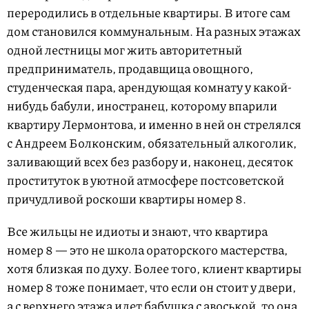
переродились в отдельные квартиры. В итоге сам
дом становился коммунальным. На разных этажах
одной лестницы мог жить авторитетный
предприниматель, продавщица овощного,
студенческая пара, арендующая комнату у какой-
нибудь бабули, иностранец, которому впарили
квартиру Лермонтова, и именно в ней он стрелялся
с Андреем Болконским, обязательный алкоголик,
заливающий всех без разбору и, наконец, десяток
проституток в уютной атмосфере постсоветской
причудливой роскоши квартиры номер 8.
Все жильцы не идиоты и знают, что квартира
номер 8 — это не школа ораторского мастерства,
хотя близкая по духу. Более того, клиент квартиры
номер 8 тоже понимает, что если он стоит у двери,
а с верхнего этажа идет бабушка с авоськой, то она