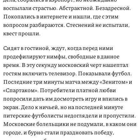
воспылали страстью. Абстрактной. Безадресной.
Покопались в интернете и нашли, где с этим
вопросом разбираются. Стеснений не испытали,
квест прошли.
Сидят в гостиной, ждут, когда перед ними
продефилируют нимфы, свободные в данное
время. В эту секунду московский черт нашептал
гостям включить телевизор. Показывали футбол.
Последние три минуты матча между «Зенитом» и
«Спартаком». Потребители платной любви
попросили дать им досмотреть игру и впились в
экран. Дело к ничьей, но на последней минуте
питерские футболисты недоглядели и пропустили.
Московские болельщики не подумали, в каком они
городе, и бурно стали праздновать победу,