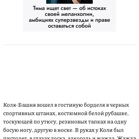
Коля-Башня вошел в гостиную борделя в черных
спортивных штанах, костюмной белой рубашке,
тоскующей по утюгу, резиновых тапках на одну
босую ногу, другую в носке. В руках у Коли был
пистолет, в глазах тоска, алкоголь и жажда. Жажда