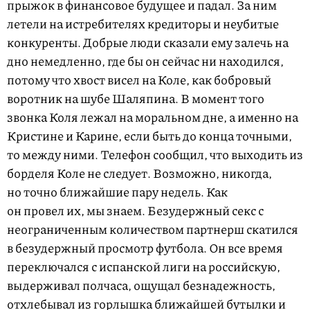
прыжок в финансовое будущее и падал. За ним
летели на истребителях кредиторы и неубитые
конкуренты. Добрые люди сказали ему залечь на
дно немедленно, где бы он сейчас ни находился,
потому что хвост висел на Коле, как бобровый
воротник на шубе Шаляпина. В момент того
звонка Коля лежал на моральном дне, а именно на
Кристине и Карине, если быть до конца точными,
то между ними. Телефон сообщил, что выходить из
борделя Коле не следует. Возможно, никогда,
но точно ближайшие пару недель. Как
он провел их, мы знаем. Безудержный секс с
неограниченным количеством партнерш скатился
в безудержный просмотр футбола. Он все время
переключался с испанской лиги на российскую,
выдерживал полчаса, ощущал безнадежность,
отхлебывал из горлышка ближайшей бутылки и