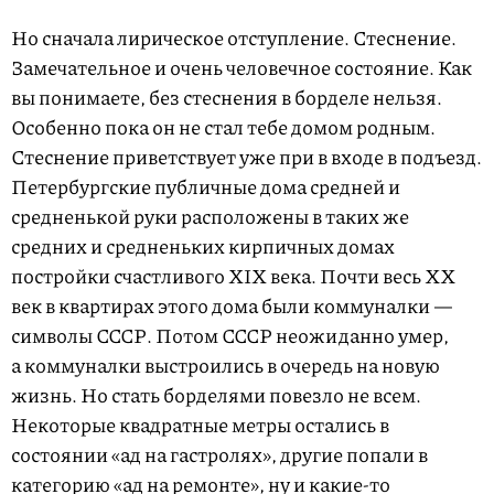
Но сначала лирическое отступление. Стеснение.
Замечательное и очень человечное состояние. Как
вы понимаете, без стеснения в борделе нельзя.
Особенно пока он не стал тебе домом родным.
Стеснение приветствует уже при в входе в подъезд.
Петербургские публичные дома средней и
средненькой руки расположены в таких же
средних и средненьких кирпичных домах
постройки счастливого XIX века. Почти весь ХХ
век в квартирах этого дома были коммуналки —
символы СССР. Потом СССР неожиданно умер,
а коммуналки выстроились в очередь на новую
жизнь. Но стать борделями повезло не всем.
Некоторые квадратные метры остались в
состоянии «ад на гастролях», другие попали в
категорию «ад на ремонте», ну и какие-то