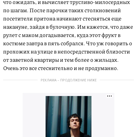
что ожидать, и вычисляет трусливо-милосердных
по шагам. После парочки таких столкновений
посетители притона начинают стесняться еще
накануне, зайдя в булочную. Им кажется, что даже
рулет с маком догадывается, куда этот фрукт в
костюме завтра в пять собрался. Что уж говорить о
прохожих на улице в непосредственной близости
от заветной квартиры и тем более о жильцах.
Очень это все стеснительно и не продуманно.
РЕКЛАМА – ПРОДОЛЖЕНИЕ НИЖЕ