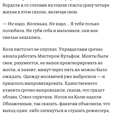
борделя и со слезами на глазах спасла сразу четыре
жизни в этом салоне, включая свою.
— Не надо, Коленька. Не надо... Я тебя только
полюбила. Не губи себя и мальчиков, они вон
смелые оказались.
Коля пистолет не опускал. Управделами срочно
начала работать Мистером Вульфом. Менты были
свои, разумеется, но вызов проигнорировать не
могли, и значит, минут через пять их можно было
ожидать. Одежду москвичей уже выбросили — и
пришлось импровизировать. Единственного
клиента срочно выпроводили, сказав, что грядет
облава. Ствол спрятали. Носок на Колю надели.
Обнаженным, так сказать, фанатам объяснили, что
выход один: либо заткнуться и слушать режиссера,