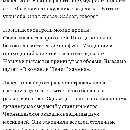
маленький. К одной работнице умудрился попасть
ее же бывший однокурсник. Сидели час. В итоге
ушли оба. Она в слезах. Забрал, говорят.
Но и видеоконтроль можно пройти.
Оказываешься в прихожей. Иногда, конечно,
бывают логистические конфузы. Уходящий и
приходящий клиент встречаются в дверях.
Новички пытаются прикинуться обоями. Бывалые
шутят: «В команде "Зенит" замена».
Далее конвейер отправляет страждущих в
гостиную, где все события этого боевика и
разворачивались. Однажды осенью на «шикарном»
диване дома свиданий у станции метро
Чернышевская оказались задницы двух
москвичей. Они закончили все свои столичные
дела, собрались в аэропорт, но неожиданно