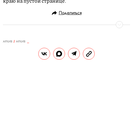
краю на пустой странице.
Поделиться
АРХИВ
АРХИВ
28.12.2010, 16:00
Поздравление от Моби
Вместо того, чтобы согласиться на
выступление на новогодней вечеринке
Правила жизни, музыкант Моби зачем-то
прислал в редакцию свое новогоднее
обращение ко всему российскому народу.
РЕДАКЦИЯ САЙТА