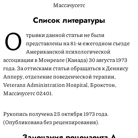
Массачусетс
Список литературы
О
трывки данной статьи не были
представлены на
81-м
ежегодном съезде
Американ­ской психологической
ассоциации в Монреале (Канада) 30 августа 1973
года. За оттисками статьи обращаться к Деннису
Апперу, отделение поведенческой терапии,
Veterans Administration Hospital, Брокстон,
Массачусетс 02401.
Рукопись получена 25 октября 1973 года.
(Опубликована без рецензирования).
Замечания рецензента А