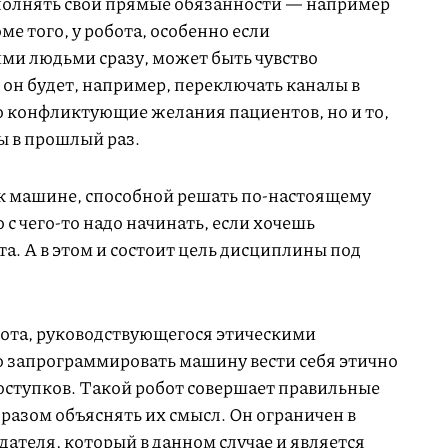
полнять свои прямые обязанности — например
е того, у робота, особенно если
ими людьми сразу, может быть чувство
е он будет, например, переключать каналы в
ко конфликтующие желания пациентов, но и то,
 в прошлый раз.
 к машине, способной решать по-настоящему
с чего-то надо начинать, если хочешь
та. А в этом и состоит цель дисциплины под
бота, руководствующегося этическими
 запрограммировать машину вести себя этично
поступков. Такой робот совершает правильные
бразом объяснять их смысл. Он ограничен в
ателя, который в данном случае и является