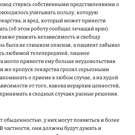
овод ствуясь собственными представлениями о
риходилось учитывать пользу, которую
карства, и вред, который может принести
ть (об этом роботу сообщал лечащий врач).
также уважать независимость и свободу
нь была не слишком опасная, а пациент забывал
сь любимой телепередачей, лишнее
а могло принести ему больше неудовольствия
сли же пропуск лекарства грозил серьезными
поминать о приеме в любом случае, а на худой
ависимости от того, какова иерархия ценностей,
 принимать в сходных случаях разные решения.
ут обыденностью, у них могут появиться и более
В частности, они должны будут думать и