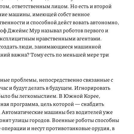
ом, ответственным лицом. Но есть и второй
ание машины, имеющей собст венное
твенности и способной дейст вовать автономно,
оф Джеймс Мур называл роботов первого и
эксплицитным нравственными агентами.
создать люди, занимающиеся машинной
аний важна? Тому есть по меньшей мере три
ные проблемы, непосредственно связанные с
йчас и будут делать в будущем. Игнорировать
было бы легкомыслием. В Южной Корее,
нная программа, цель которой — снабдить
 Автоматические машины без водителей уже
олонят улицы городов. Военные роботы способны
операции и несут противотанковые орудия, в