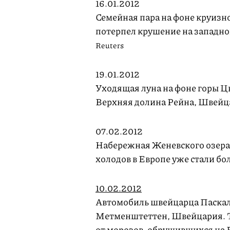
16.01.2012
Семейная пара на фоне круизн
потерпел крушение на западном
Reuters
19.01.2012
Уходящая луна на фоне горы Ц
Верхняя долина Рейна, Швейц
07.02.2012
Набережная Женевского озера
холодов в Европе уже стали бо
10.02.2012
Автомобиль швейцарца Паскал
Метменштеттен, Швейцария. Т
от морозов, обрушившихся на 