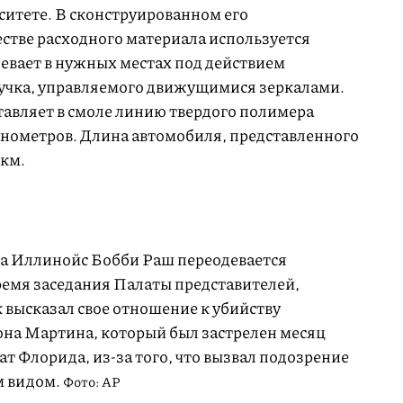
ситете. В сконструированном его
естве расходного материала используется
девает в нужных местах под действием
учка, управляемого движущимися зеркалами.
тавляет в смоле линию твердого полимера
анометров. Длина автомобиля, представленного
мкм.
та Иллинойс Бобби Раш переодевается
время заседания Палаты представителей,
высказал свое отношение к убийству
на Мартина, который был застрелен месяц
ат Флорида, из-за того, что вызвал подозрение
м видом.
Фото: AP