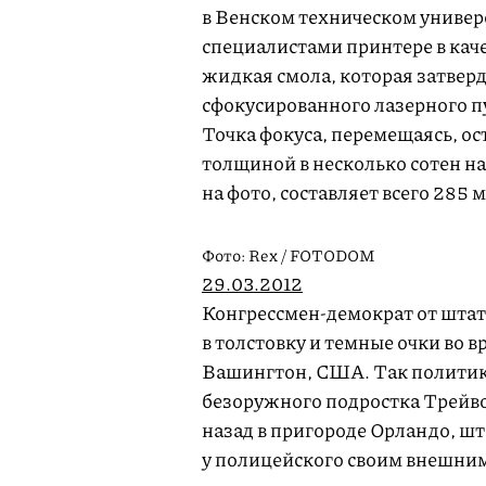
в Венском техническом универ
специалистами принтере в кач
жидкая смола, которая затвер
сфокусированного лазерного п
Точка фокуса, перемещаясь, ос
толщиной в несколько сотен н
на фото, составляет всего 285 
Фото: Rex / FOTODOM
29.03.2012
Конгрессмен-демократ от шта
в толстовку и темные очки во 
Вашингтон, США. Так политик 
безоружного подростка Трейво
назад в пригороде Орландо, шт
у полицейского своим внешни