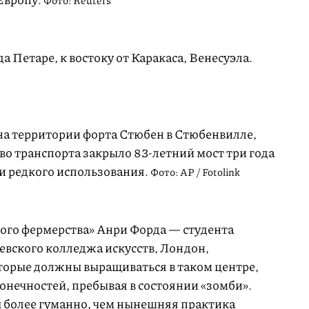
а Петаре, к востоку от Каракаса, Венесуэла.
а территории форта Стюбен в Стюбенвилле,
во транспорта закрыло
83-летний
мост три года
 и редкого использования.
Фото: AP / Fotolink
ого фермерства» Анри Форда — студента
евского колледжа искусств, Лондон,
торые должны выращиваться в таком центре,
конечностей, пребывая в состоянии «зомби».
ы более гуманно, чем нынешняя практика