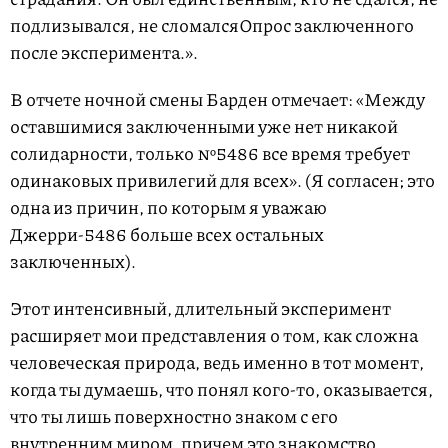
подлизывался,
не сломался
Опрос заключенного
после эксперимента.
».
В отчете ночной смены Барден отмечает: «Между
оставшимися заключенными уже нет никакой
солидарности, только №5486 все время требует
одинаковых привилегий для всех». (Я согласен; это
одна из причин, по которым я уважаю
Джерри-5486 больше всех остальных
заключенных).
Этот интенсивный, длительный эксперимент
расширяет мои представления о том, как сложна
человеческая природа, ведь именно в тот момент,
когда ты думаешь, что понял кого-то, оказывается,
что ты лишь поверхностно знаком с его
внутренним миром, причем это знакомство