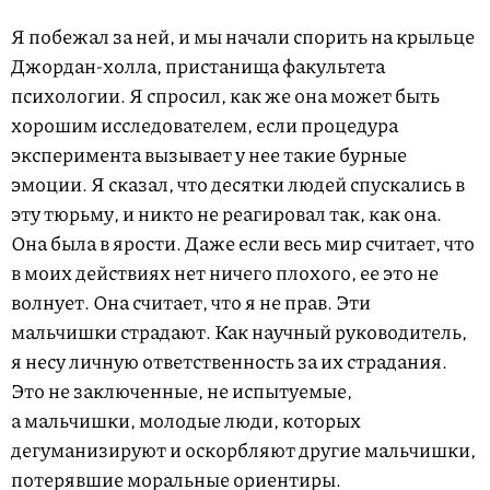
Я побежал за ней, и мы начали спорить на крыльце
Джордан-холла, пристанища факультета
психологии. Я спросил, как же она может быть
хорошим исследователем, если процедура
эксперимента вызывает у нее такие бурные
эмоции. Я сказал, что десятки людей спускались в
эту тюрьму, и никто не реагировал так, как она.
Она была в ярости. Даже если весь мир считает, что
в моих действиях нет ничего плохого, ее это не
волнует. Она считает, что я не прав. Эти
мальчишки страдают. Как научный руководитель,
я несу личную ответственность за их страдания.
Это не заключенные, не испытуемые,
а мальчишки, молодые люди, которых
дегуманизируют и оскорбляют другие мальчишки,
потерявшие моральные ориентиры.