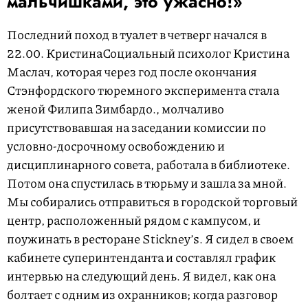
мальчишками, это ужасно!»
Последний поход в туалет в четверг начался в
22.00.
Кристина
Социальный психолог Кристина
Маслач, которая через год после окончания
Стэнфордского тюремного эксперимента стала
женой Филипа Зимбардо.
, молчаливо
присутствовавшая на заседании комиссии по
условно-досрочному освобождению и
дисциплинарного совета, работала в библиотеке.
Потом она спустилась в тюрьму и зашла за мной.
Мы собирались отправиться в городской торговый
центр, расположенный рядом с кампусом, и
поужинать в ресторане Stickney’s. Я сидел в своем
кабинете суперинтенданта и составлял график
интервью на следующий день. Я видел, как она
болтает с одним из охранников; когда разговор