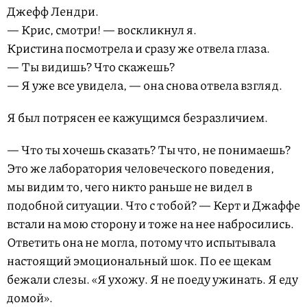
Джефф Лендри.
— Крис, смотри! — воскликнул я.
Кристина посмотрела и сразу же отвела глаза.
— Ты видишь? Что скажешь?
— Я уже все увидела, — она снова отвела взгляд.
Я был потрясен ее кажущимся безразличием.
— Что ты хочешь сказать? Ты что, не понимаешь?
Это же лаборатория человеческого поведения,
мы видим то, чего никто раньше не видел в
подобной ситуации. Что с тобой? — Керт и Джаффе
встали на мою сторону и тоже на нее набросились.
Ответить она не могла, потому что испытывала
настоящий эмоциональный шок. По ее щекам
бежали слезы. «Я ухожу. Я не поеду ужинать. Я еду
домой».