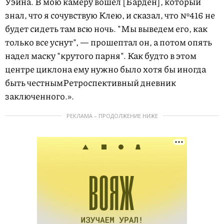
Уэйна. В мою камеру вошел [Барден], который
знал, что я сочувствую Клею, и сказал, что №416 не
будет сидеть там всю ночь. "Мы выведем его, как
только все уснут", — прошептал он, а потом опять
надел маску "крутого парня". Как будто в этом
центре циклона ему нужно было хотя бы иногда
быть честным
Ретроспективный дневник
заключенного.
».
РЕКЛАМА – ПРОДОЛЖЕНИЕ НИЖЕ