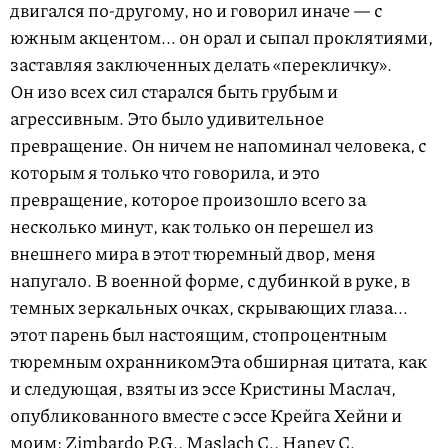
двигался по-другому, но и говорил иначе — с
южным акцентом... он орал и сыпал проклятиями,
заставляя заключенных делать «перекличку».
Он изо всех сил старался быть грубым и
агрессивным. Это было удивительное
превращение. Он ничем не напоминал человека, с
которым я только что говорила, и это
превращение, которое произошло всего за
несколько минут, как только он перешел из
внешнего мира в этот тюремный двор, меня
напугало. В военной форме, с дубинкой в руке, в
темных зеркальных очках, скрывающих глаза...
этот парень был настоящим,
стопроцентным
тюремным охранником
Эта обширная цитата, как
и следующая, взяты из эссе Кристины Маслач,
опубликованного вместе с эссе Крейга Хейни и
моим: Zimbardo P.G., Maslach C., Haney C.