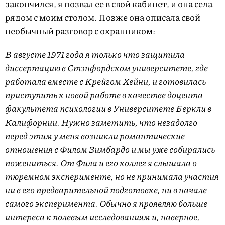
закончился, я позвал ее в свой кабинет, и она села
рядом с моим столом. Позже она описала свой
необычный разговор с охранником:
В августе 1971 года я только что защитила
диссертацию в Стэнфордском университете, где
работала вместе с Крейгом Хейни, и готовилась
приступить к новой работе в качестве доцента
факультета психологии в Университете Беркли в
Калифорнии. Нужно заметить, что незадолго
перед этим у меня возникли романтические
отношения с Филом Зимбардо и мы уже собирались
пожениться. От Фила и его коллег я слышала о
тюремном эксперименте, но не принимала участия
ни в его предварительной подготовке, ни в начале
самого эксперимента. Обычно я проявляю больше
интереса к полевым исследованиям и, наверное,