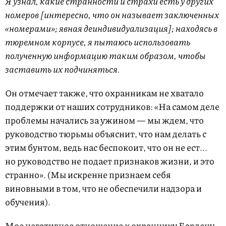
Я узнал, какие странности и страхи есть у других
номеров [интересно, что он называет заключенных
«номерами»; явная деиндивидуализация]; находясь в
тюремном корпусе, я пытаюсь использовать
полученную информацию таким образом, чтобы
заставить их подчиняться.
Он отмечает также, что охранникам не хватало
поддержки от наших сотрудников: «На самом деле
проблемы начались за ужином — мы ждем, что
руководство тюрьмы объяснит, что нам делать с
этим бунтом, ведь нас беспокоит, что он не ест...
но руководство не подает признаков жизни, и это
странно». (Мы искренне признаем себя
виновными в том, что не обеспечили надзора и
обучения).
Мое негативное отношение к охраннику Бардену