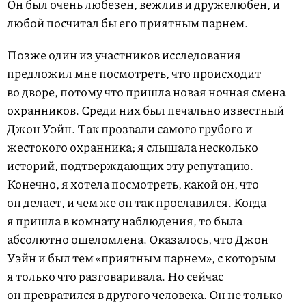
Он был очень любезен, вежлив и дружелюбен, и
любой посчитал бы его приятным парнем.
Позже один из участников исследования
предложил мне посмотреть, что происходит
во дворе, потому что пришла новая ночная смена
охранников. Среди них был печально известный
Джон Уэйн. Так прозвали самого грубого и
жестокого охранника; я слышала несколько
историй, подтверждающих эту репутацию.
Конечно, я хотела посмотреть, какой он, что
он делает, и чем же он так прославился. Когда
я пришла в комнату наблюдения, то была
абсолютно ошеломлена. Оказалось, что Джон
Уэйн и был тем «приятным парнем», с которым
я только что разговаривала. Но сейчас
он превратился в другого человека. Он не только