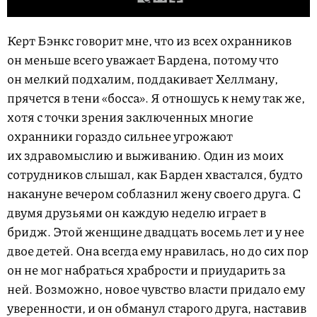
Керт Бэнкс говорит мне, что из всех охранников
он меньше всего уважает Бардена, потому что
он мелкий подхалим, поддакивает Хеллману,
прячется в тени «босса». Я отношусь к нему так же,
хотя с точки зрения заключенных многие
охранники гораздо сильнее угрожают
их здравомыслию и выживанию. Один из моих
сотрудников слышал, как Барден хвастался, будто
накануне вечером соблазнил жену своего друга. С
двумя друзьями он каждую неделю играет в
бридж. Этой женщине двадцать восемь лет и у нее
двое детей. Она всегда ему нравилась, но до сих пор
он не мог набраться храбрости и приударить за
ней. Возможно, новое чувство власти придало ему
уверенности, и он обманул старого друга, наставив