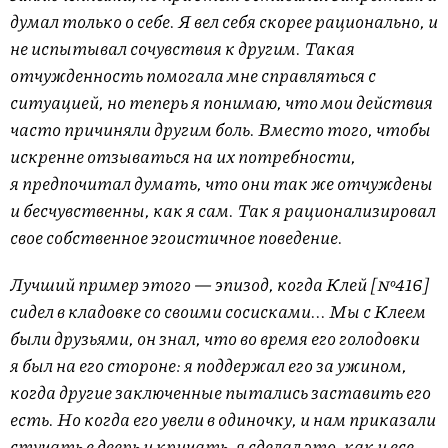
думал только о себе. Я вел себя скорее рационально, и
не испытывал сочувствия к другим. Такая
отчужденность помогала мне справляться с
ситуацией, но теперь я понимаю, что мои действия
часто причиняли другим боль. Вместо того, чтобы
искренне отзываться на их потребности,
я предпочитал думать, что они так же отчуждены
и бесчувственны, как я сам. Так я рационализировал
свое собственное эгоистичное поведение.
Лучший пример этого — эпизод, когда Клей [№416]
сидел в кладовке со своими сосисками... Мы с Клеем
были друзьями, он знал, что во время его голодовки
я был на его стороне: я поддержал его за ужином,
когда другие заключенные пытались заставить его
есть. Но когда его увели в одиночку, и нам приказали
стучать в дверь и кричать, я сделал это, как и все