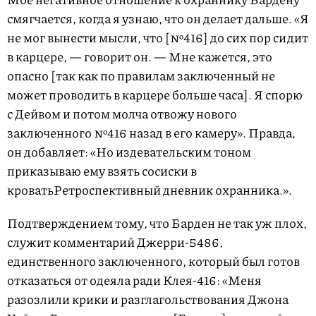
смягчается, когда я узнаю, что он делает дальше. «Я
не мог вынести мысли, что [№416] до сих пор сидит
в карцере, — говорит он. — Мне кажется, это
опасно [так как по правилам заключенный не
может проводить в карцере больше часа]. Я спорю
с Дейвом и потом молча отвожу нового
заключенного №416 назад в его камеру». Правда,
он добавляет: «Но издевательским тоном
приказываю ему взять
сосиски в
кровать
Ретроспективный дневник охранника.
».
Подтверждением тому, что Барден не так уж плох,
служит комментарий Джерри-5486,
единственного заключенного, который был готов
отказаться от одеяла ради Клея-416: «Меня
разозлили крики и разглагольствования Джона