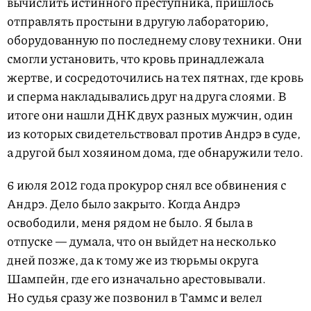
вычислить истинного преступника, пришлось
отправлять простыни в другую лабораторию,
оборудованную по последнему слову техники. Они
смогли установить, что кровь принадлежала
жертве, и сосредоточились на тех пятнах, где кровь
и сперма накладывались друг на друга слоями. В
итоге они нашли ДНК двух разных мужчин, один
из которых свидетельствовал против Андрэ в суде,
а другой был хозяином дома, где обнаружили тело.
6 июля 2012 года прокурор снял все обвинения с
Андрэ. Дело было закрыто. Когда Андрэ
освободили, меня рядом не было. Я была в
отпуске — думала, что он выйдет на несколько
дней позже, да к тому же из тюрьмы округа
Шампейн, где его изначально арестовывали.
Но судья сразу же позвонил в Таммс и велел