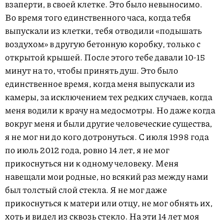
взаперти, в своей клетке. Это было невыносимо.
Во время того единственного часа, когда тебя
выпускали из клетки, тебя отводили «подышать
воздухом» в другую бетонную коробку, только с
открытой крышей. После этого тебе давали
10-15
минут на то, чтобы принять душ. Это было
единственное время, когда меня выпускали из
камеры, за исключением тех редких случаев, когда
меня водили к врачу на медосмотры. Но даже когда
вокруг меня и были другие человеческие существа,
я не мог ни до кого дотронуться. С июля 1998 года
по июль 2012 года, ровно 14 лет, я не мог
прикоснуться ни к одному человеку. Меня
навещали мои родные, но всякий раз между нами
был толстый слой стекла. Я не мог даже
прикоснуться к матери или отцу, не мог обнять их,
хоть и видел из сквозь стекло. На эти 14 лет моя