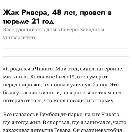
Жак Ривера, 48 лет, провел в
тюрьме 21 год
Заведующий складом в Северо-Западном
университете
«Я родился в Чикаго. Мой отец сидел на героине,
мать пила. Когда мне было 15, отец умер от
передозировки, а я попал в уличную банду. Это
была ужасная жизнь, и, наверное, я не так много
потерял от того, что меня посадили в тюрьму.
Все началось в Гумбольдт-парке, на юге Чикаго,
где я тогда жил. В спортзал, где я занимался, часто
захаживал детектив Гевара. Он сразу невзлюбил