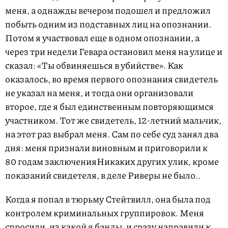
меня, а однажды вечером подошел и предложил
побыть одним из подставных лиц на опознании.
Потом я участвовал еще в одном опознании, а
через три недели Гевара остановил меня на улице и
сказал: «Ты обвиняешься в убийстве». Как
оказалось, во время первого опознания свидетель
не указал на меня, и тогда они организовали
второе, где я был единственным повторяющимся
участником. Тот же свидетель,
12-летний
мальчик,
на этот раз выбрал меня. Сам по себе суд занял два
дня: меня признали виновным и приговорили к
80 годам
заключения
Никаких других улик, кроме
показаний свидетеля, в деле Риверы не было.
.
Когда я попал в тюрьму Стейтвилл, она была под
контролем криминальных группировок. Меня
спросили, из какой я банды, и сразу направили к