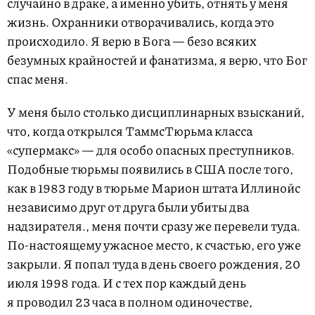
случайно в драке, а именно убить, отнять у меня
жизнь. Охранники отворачивались, когда это
происходило. Я верю в Бога — безо всяких
безумных крайностей и фанатизма, я верю, что Бог
спас меня.
У меня было столько дисциплинарных взысканий,
что, когда открылся
Таммс
Тюрьма класса
«супермакс» — для особо опасных преступников.
Подобные тюрьмы появились в США после того,
как в 1983 году в тюрьме Марион штата Иллинойс
независимо друг от друга были убиты два
надзирателя.
, меня почти сразу же перевели туда.
По-настоящему ужасное место, к счастью, его уже
закрыли. Я попал туда в день своего рождения, 20
июля 1998 года. И с тех пор каждый день
я проводил 23 часа в полном одиночестве,