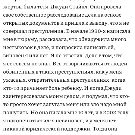
жертвы была тетя, Джуди Стайкл. Она провела
свое собственное расследование дела на основе
открытых документов и пришла к выводу, что я не
совершал преступления. В начале
1990-х
написала
мне в тюрьму, рассказала, что обнаружила много
нестыковок в деле, и попросила написать ей,
виновен я или нет. Я не ответил. Дело в том, что
я ее совсем не знал. Все отворачиваются от людей,
обвиненных в таких преступлениях, как у меня —
ужасных, отвратительных преступлениях, когда
кто-то причиняет боль ребенку. И когда Джуди
заинтересовалась моим делом, я подумал, что кто-
то просто хочет запугать меня или зло надо мной
пошутить. Но она писала мне 10 лет, и в 2002 году
я наконец ответил: я невиновен, и у меня нет
никакой юридической поддержки. Тогда она