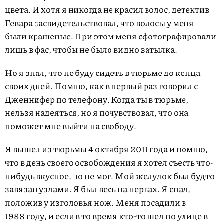
цвета. И хотя я никогда не красил волос, детектив
Гевара засвидетельствовал, что волосы у меня
были крашеные. При этом меня сфотографировали
лишь в фас, чтобы не было видно затылка.
Но я знал, что не буду сидеть в тюрьме до конца
своих дней. Помню, как в первый раз говорил с
Дженнифер по телефону. Когда ты в тюрьме,
нельзя надеяться, но я почувствовал, что она
поможет мне выйти на свободу.
Я вышел из тюрьмы 4 октября 2011 года и помню,
что в день своего освобождения я хотел съесть что-
нибудь вкусное, но не мог. Мой желудок был будто
завязан узлами. Я был весь на нервах. Я спал,
положив у изголовья нож. Меня посадили в
1988 году, и если в то время кто-то шел по улице в