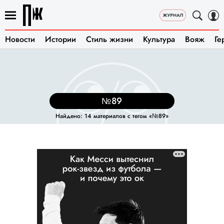
Новости
Истории
Стиль жизни
Культура
Вояж
Ге
№89
Найдено: 14 материалов с тегом «№89»