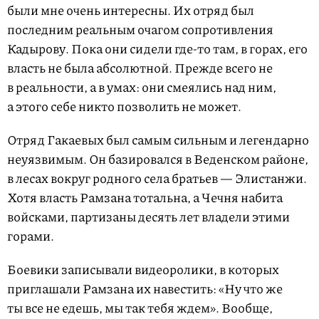
были мне очень интересны. Их отряд был
последним реальным очагом сопротивления
Кадырову. Пока они сидели где-то там, в горах, его
власть не была абсолютной. Прежде всего не
в реальности, а в умах: они смеялись над ним,
а этого себе никто позволить не может.
Отряд Гакаевых был самым сильным и легендарно
неуязвимым. Он базировался в Веденском районе,
в лесах вокруг родного села братьев — Эли­станжи.
Хотя власть Рамзана тотальна, а Чечня набита
войс­ками, партизаны десять лет владели этими
горами.
Боевики записывали ви­деоролики, в которых
приглашали Рамзана их навестить: «Ну что же
ты все не едешь, мы так тебя ждем». Вообще,