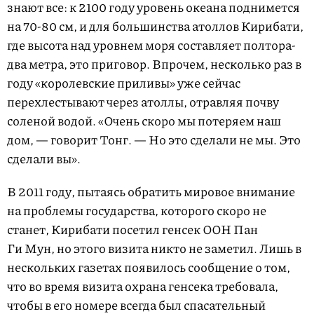
знают все: к 2100 году уровень океана поднимется
на 70-80 см, и для большинства атоллов Кирибати,
где высота над уровнем моря составляет полтора-
два метра, это приговор. Впрочем, несколько раз в
году «королевские приливы» уже сейчас
перехлестывают через атоллы, отравляя почву
соленой водой. «Очень скоро мы потеряем наш
дом, — говорит Тонг. — Но это сделали не мы. Это
сделали вы».
В 2011 году, пытаясь обратить мировое внимание
на проблемы государства, которого скоро не
станет, Кирибати посетил генсек ООН Пан
Ги Мун, но этого визита никто не заметил. Лишь в
нескольких газетах появилось сообщение о том,
что во время визита охрана генсека требовала,
чтобы в его номере всегда был спасательный