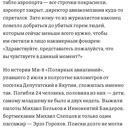
табло аэропорта — все строчки покраснели,
аэропорт закрыт, директор авиакомпании куда-то
спрятался. Зато кому-то из журналистов наконец
повезло добраться до убитых горем людей,
которым сейчас меньше всего нужно, чтобы
им светили в лицо накамерным фонарем:
«Здравствуйте, представьтесь пожалуйста, что
вы чувствуете в данный момент?»
Но история Ми-8 «Полярных авиалиний»,
упавшего 2 июля в полусотне километров от
поселка Депутатский в Якутии, сложилась именно
так. Погибли 24 человека, половина из них — дети,
самому младшему не было и двух недель. Выжили
пилоты Михаил Бельков и Иннокентий Бандеров,
бортмеханик Михаил Слепцов и только один
пассажир — Эрэл Горохов. Поиски долго не могли