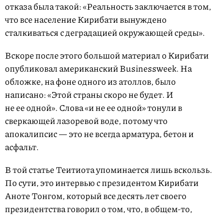
отказа была такой: «Реальность заключается в том,
что все население Кири­бати вынуждено
сталкиваться с деградацией окружающей среды».
Вскоре после этого большой материал о Кирибати
опубликовал американский Bu­sinessweek. На
обложке, на фоне одного из атоллов, было
написано: «Этой страны скоро не будет. И
не ее одной». Слова «и не ее одной» тонули в
сверкающей лазоревой воде, потому что
апокалипсис — это не всегда арматура, бетон и
асфальт.
В той статье Теитиота упоминается лишь вскользь.
По сути, это интервью с президентом Кирибати
Аноте Тонгом, который все десять лет своего
президентства говорил о том, что, в общем-то,