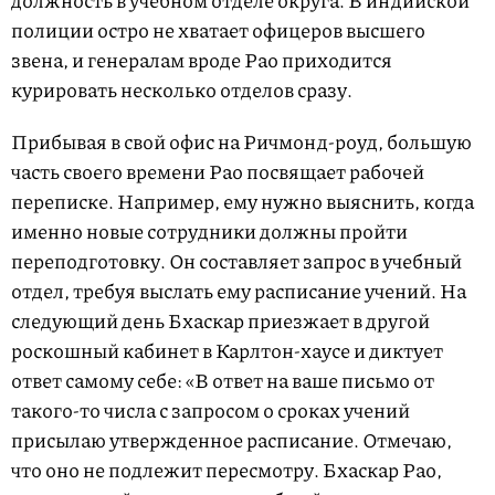
должность в учебном отделе округа. В индийской
полиции остро не хватает офицеров высшего
звена, и генералам вроде Рао приходится
курировать несколько отделов сразу.
Прибывая в свой офис на Ричмонд-роуд, большую
часть своего времени Рао посвящает рабочей
переписке. Например, ему нужно выяснить, когда
именно новые сотрудники должны пройти
переподготовку. Он составляет запрос в учебный
отдел, требуя выслать ему расписание учений. На
следующий день Бхаскар приезжает в другой
роскошный кабинет в Карлтон-хаусе и диктует
ответ самому себе: «В ответ на ваше письмо от
такого-то числа с запросом о сроках учений
присылаю утверж­денное расписание. Отмечаю,
что оно не подлежит пересмотру. Бхаскар Рао,