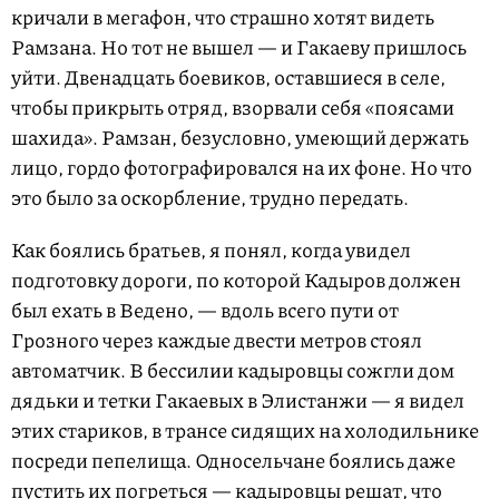
кричали в мегафон, что страшно хотят видеть
Рамзана. Но тот не вышел — и Гакаеву пришлось
уйти. Двенадцать боевиков, оставшие­ся в селе,
чтобы прикрыть отряд, взорвали себя «поясами
шахида». Рамзан, безусловно, умеющий держать
лицо, гордо фотографировался на их фоне. Но что
это было за оскорбление, трудно передать.
Как боялись братьев, я понял, когда увидел
подготовку дороги, по которой Кадыров должен
был ехать в Ведено, — вдоль всего пути от
Грозного через каждые двести метров стоял
автоматчик. В бессилии кадыровцы сожгли дом
дядьки и тетки Гакаевых в Элистанжи — я видел
этих стариков, в трансе сидящих на холодильнике
посреди пепелища. Односельчане боялись даже
пустить их погреться — кадыровцы решат, что