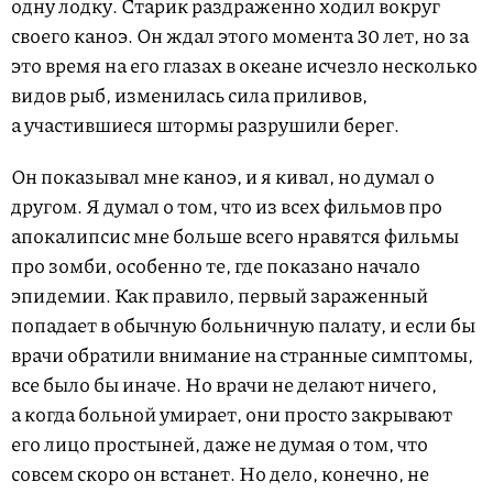
одну лодку. Старик раздраженно ходил вокруг
своего каноэ. Он ждал этого момента 30 лет, но за
это время на его глазах в океане исчезло несколько
видов рыб, изменилась сила приливов,
а участившиеся штормы разрушили берег.
Он показывал мне каноэ, и я кивал, но думал о
другом. Я думал о том, что из всех фильмов про
апокалипсис мне больше всего нравятся фильмы
про зомби, особенно те, где показано начало
эпидемии. Как правило, первый зараженный
попадает в обычную больничную палату, и если бы
врачи обратили внимание на странные симптомы,
все было бы иначе. Но врачи не делают ничего,
а когда больной умирает, они просто закрывают
его лицо простыней, даже не думая о том, что
совсем скоро он встанет. Но дело, конечно, не