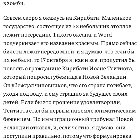
в зомби.
Совсем скоро я окажусь на Кирибати. Маленькое
государство, состоящее из 33 небольших атоллов,
лежит посередине Тихого океана, и Word
подчеркивает его название красным. Прямо сейчас
билеты лежат передо мной, и я думаю, что если бы
их не было, то 17 октября я, как и все, пропустил бы
новость о гражданине Кирибати Иоане Теи­тиота,
который попросил убежища в Новой Зеландии.
Он убеждал чиновников, что его страна погибает,
уходя под воду, и ему страшно за будущее своих
детей. Если бы это прошение удовлетворили,
Теитиота стал бы первым на земле климатическим
беженцем. Но иммиграционный трибунал Новой
Зеландии отказал, и, если честно, я думаю, они
поступили правильно, потому что формулировка