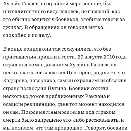
Хусейн Гакаев, по крайней мере внешне, был
интеллигентного вида человек, не гнавший, как
это обычно водится у боевиков, злобные телеги за
джихад. В обращениях он говорил мягко,
спокойно и по делу.
В конце концов они так соскучились, что без
приглашения пришли в гости. 29 августа 2010 года
отряд под командованием Хусейна Га­каева на
несколько часов захватил Центарой, родовое село
Кадырова, наверняка, самый охраняемый объект в
стране после дачи Путина. Боевики сожгли
несколько домов приближенных Рамзана и
осадили резиденцию, где в тот момент находился
он сам. Позже местным жителям под страхом
смерти было запрещено что-либо рассказывать, и
мы не знаем, что там произошло. Говорят, боевики