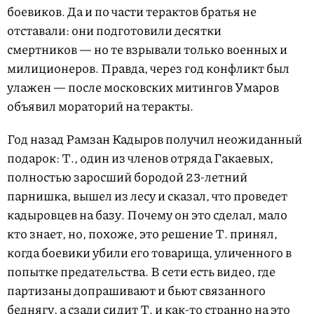
боевиков. Да и по части терактов братья не
отставали: они подготовили десятки
смертников — но те взрывали только военных и
милиционеров. Правда, через год конфликт был
улажен — после московских митингов Умаров
объявил мораторий на теракты.
Год назад Рамзан Кадыров получил неожиданный
подарок: Т., один из членов отряда Гакаевых,
полностью заросший бородой 23-летний
парнишка, вышел из лесу и сказал, что проведет
кадыровцев на базу. Почему он это сделал, мало
кто знает, но, похоже, это решение Т. принял,
когда боевики убили его товарища, уличенного в
попытке предательства. В сети есть видео, где
партизаны допрашивают и бьют связанного
беднягу, а сзади сидит Т. и как-то странно на это