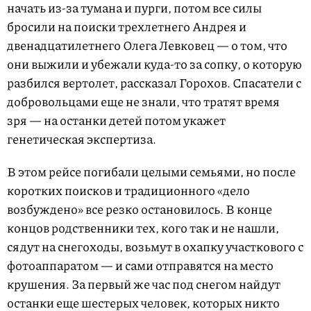
начать из-за тумана и пурги, потом все силы
бросили на поиски трехлетнего Андрея и
двенадцатилетнего Олега Левковец — о том, что
они выжили и убежали куда-то за сопку, о которую
разбился вертолет, рассказал Горохов. Спасатели с
добровольцами еще не знали, что тратят время
зря — на останки детей потом укажет
генетическая экспертиза.
В этом рейсе погибали целыми семьями, но после
коротких поисков и традиционного «дело
возбуждено» все резко остановилось. В конце
концов родственники тех, кого так и не нашли,
сядут на снегоходы, возьмут в охапку участкового с
фотоаппаратом — и сами отправятся на место
крушения. За первый же час под снегом найдут
останки еще шестерых человек, которых никто