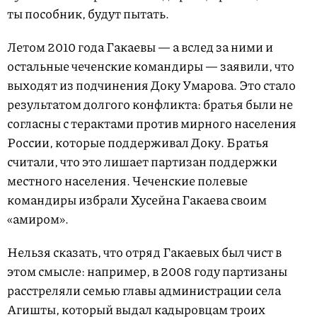
ты пособник, будут пытать.
Летом 2010 года Гакаевы — а вслед за ними и
остальные чеченские командиры — заявили, что
выходят из подчинения Доку Умарова. Это стало
результатом долгого конфликта: братья были не
согласны с тер­актами против мирного населения
России, которые поддерживал Доку. Братья
считали, что это лишает партизан поддержки
местного населения. Чеченские полевые
командиры избрали Хусейна Гакаева своим
«амиром».
Нельзя сказать, что отряд Гакаевых был чист в
этом смысле: например, в 2008 году партизаны
расстреляли семью главы администрации села
Агишты, который выдал кадыровцам троих