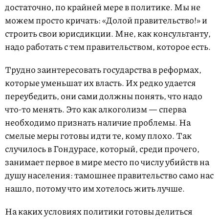
достаточно, по крайней мере в политике. Мы не
можем просто кричать: «Долой правительство!» и
строить свои юрисдикции. Мне, как консультанту,
надо работать с тем правительством, которое есть.
Трудно заинтересовать государства в реформах,
которые уменьшат их власть. Их редко удается
переубедить, они сами должны понять, что надо
что-то менять. Это как алкоголизм — сперва
необходимо признать наличие проблемы. На
смелые меры готовы идти те, кому плохо. Так
случилось в Гондурасе, который, среди прочего,
занимает первое в мире место по числу убийств на
душу населения: тамошнее правительство само нас
нашло, потому что им хотелось жить лучше.
На каких условиях политики готовы делиться