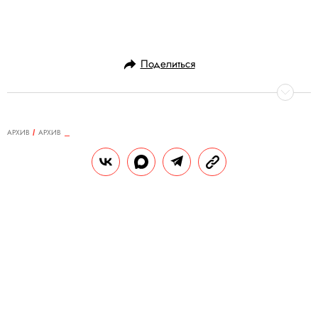
Поделиться
АРХИВ
АРХИВ
31.07.2014, 13:22
Роберт Хьюз. «Рим. История
города: его культура, облик,
люди»
Кем были новые кентавры и новые
ангелы, как «ревун» и «войщик» вошли в
состав оркестра, и почему Маринетти
хотел запретить в Италии макароны,