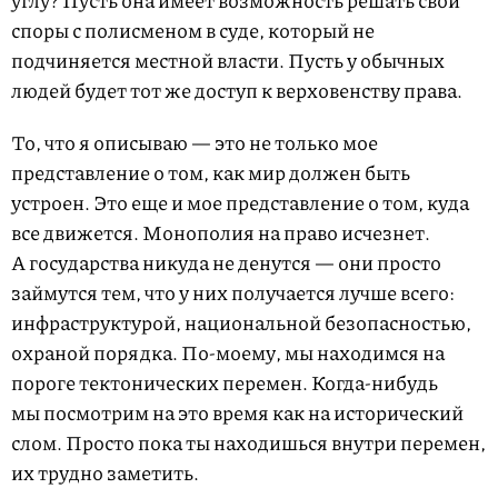
углу? Пусть она имеет возможность решать свои
споры с полисменом в суде, который не
подчиняется местной власти. Пусть у обычных
людей будет тот же доступ к верховенству права.
То, что я описываю — это не только мое
представление о том, как мир должен быть
устроен. Это еще и мое представление о том, куда
все движется. Монополия на право исчезнет.
А государства никуда не денутся — они просто
займутся тем, что у них получается лучше всего:
инфраструктурой, национальной безопасностью,
охраной порядка. По-моему, мы находимся на
пороге тектонических перемен. Когда-нибудь
мы посмотрим на это время как на исторический
слом. Просто пока ты находишься внутри перемен,
их трудно заметить.