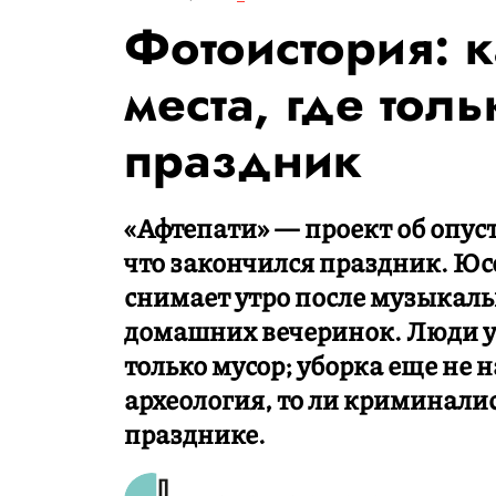
Фотоистория: к
места, где тол
праздник
«Афтепати» — проект об опуст
что закончился праздник. Юс
снимает утро после музыкаль
домашних вечеринок. Люди уж
только мусор; уборка еще не н
археология, то ли криминали
празднике.