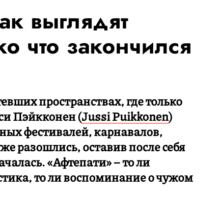
ак выглядят
ько что закончился
евших пространствах, где только
си Пэйкконен (
Jussi Puikkonen
)
ных фестивалей, карнавалов,
е разошлись, оставив после себя
ачалась. «Афтепати» – то ли
стика, то ли воспоминание о чужом