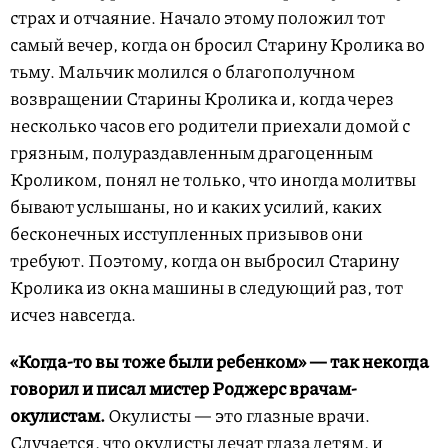
страх и отчаяние. Начало этому положил тот
самый вечер, когда он бросил Старину Кролика во
тьму. Мальчик молился о благополучном
возвращении Старины Кролика и, когда через
несколько часов его родители приехали домой с
грязным, полураздавленным драгоценным
Кроликом, понял не только, что иногда молитвы
бывают услышаны, но и каких усилий, каких
бесконечных исступленных призывов они
требуют. Поэтому, когда он выбросил Старину
Кролика из окна машины в следующий раз, тот
исчез навсегда.
«Когда-то вы тоже были ребенком» — так некогда
говорил и писал мистер Роджерс врачам-
окулистам.
Окулисты — это глазные врачи.
Случается, что окулисты лечат глаза детям, и