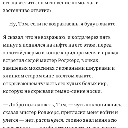
его навестить, он мгновение помолчал и
застенчиво ответил:
— Ну, Том, если не возражаешь, я буду в халате.
Я сказал, что не возражаю, и когда через пять
минут я поднялся на лифте на его этаж, перед
золотой дверью в конце коридора меня и правда
встретил седой мистер Роджерс, в очках,
замшевых мокасинах с кожаными шнурками и
хлипком старом сине-желтом халате,
открывающем ту часть его худых белых икр,
которую не скрывали темно-синие носки.
— Добро пожаловать, Том, — чуть поклонившись,
сказал мистер Роджерс, пригласил меня войти и
улегся — нет,
растянулся,
словно знал меня всю
свою жизнь, — на обшитом золотым вельветом