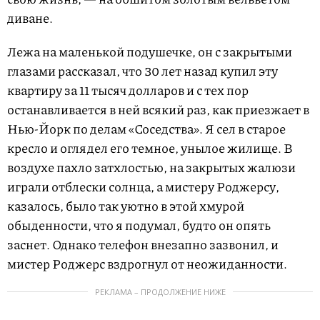
диване.
Лежа на маленькой подушечке, он с закрытыми
глазами рассказал, что 30 лет назад купил эту
квартиру за 11 тысяч долларов и с тех пор
останавливается в ней всякий раз, как приезжает в
Нью-Йорк по делам «Соседства». Я сел в старое
кресло и оглядел его темное, унылое жилище. В
воздухе пахло затхлостью, на закрытых жалюзи
играли отблески солнца, а мистеру Роджерсу,
казалось, было так уютно в этой хмурой
обыденности, что я подумал, будто он опять
заснет. Однако телефон внезапно зазвонил, и
мистер Роджерс вздрогнул от неожиданности.
РЕКЛАМА – ПРОДОЛЖЕНИЕ НИЖЕ