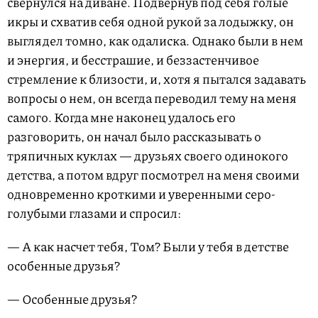
свернулся на диване. Подвернув под себя голые
икры и схватив себя одной рукой за лодыжку, он
выглядел томно, как одалиска. Однако были в нем
и энергия, и бесстрашие, и беззастенчивое
стремление к близости, и, хотя я пытался задавать
вопросы о нем, он всегда переводил тему на меня
самого. Когда мне наконец удалось его
разговорить, он начал было рассказывать о
тряпичных куклах — друзьях своего одинокого
детства, а потом вдруг посмотрел на меня своими
одновременно кроткими и уверенными серо-
голубыми глазами и спросил:
— А как насчет тебя, Том? Были у тебя в детстве
особенные друзья?
— Особенные друзья?