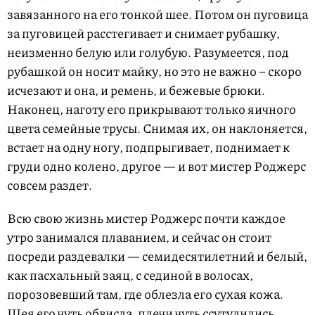
завязанного на его тонкой шее. Потом он пуговица
за пуговицей расстегивает и снимает рубашку,
неизменно белую или голубую. Разумеется, под
рубашкой он носит майку, но это не важно – скоро
исчезают и она, и ремень, и бежевые брюки.
Наконец, наготу его прикрывают только яичного
цвета семейные трусы. Снимая их, он наклоняется,
встает на одну ногу, подпрыгивает, поднимает к
груди одно колено, другое — и вот мистер Роджерс
совсем раздет.
Всю свою жизнь мистер Роджерс почти каждое
утро занимался плаванием, и сейчас он стоит
посреди раздевалки — семидесятилетний и белый,
как пасхальный заяц, с сединой в волосах,
порозовевший там, где облезла его сухая кожа.
Шея его чуть обвисла, плечи чуть ссутулились,