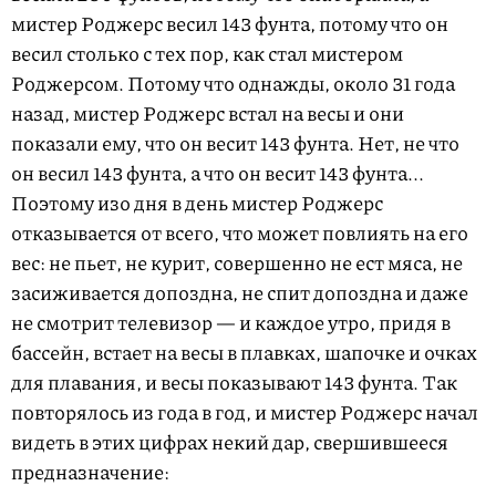
мистер Роджерс весил 143 фунта, потому что он
весил столько с тех пор, как стал мистером
Роджерсом. Потому что однажды, около 31 года
назад, мистер Роджерс встал на весы и они
показали ему, что он весит 143 фунта. Нет, не что
он весил 143 фунта, а что он весит 143 фунта...
Поэтому изо дня в день мистер Роджерс
отказывается от всего, что может повлиять на его
вес: не пьет, не курит, совершенно не ест мяса, не
засиживается допоздна, не спит допоздна и даже
не смотрит телевизор — и каждое утро, придя в
бассейн, встает на весы в плавках, шапочке и очках
для плавания, и весы показывают 143 фунта. Так
повторялось из года в год, и мистер Роджерс начал
видеть в этих цифрах некий дар, свершившееся
предназначение: