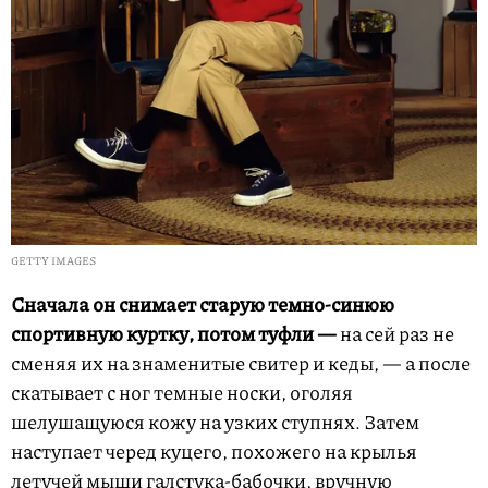
GETTY IMAGES
Сначала он снимает старую темно-синюю
спортивную куртку, потом туфли —
на сей раз не
сменяя их на знаменитые свитер и кеды, — а после
скатывает с ног темные носки, оголяя
шелушащуюся кожу на узких ступнях. Затем
наступает черед куцего, похожего на крылья
летучей мыши галстука-бабочки, вручную