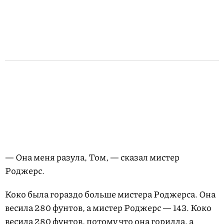
— Она меня разула, Том, — сказал мистер
Роджерс.
Коко была гораздо больше мистера Роджерса. Она
весила 280 фунтов, а мистер Роджерс — 143. Коко
весила 280 фунтов, потому что она горилла, а