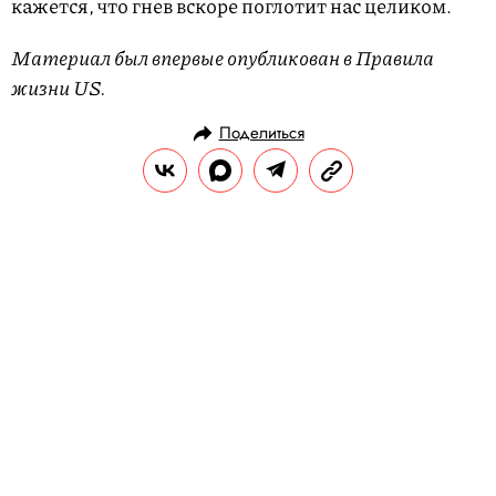
кажется, что гнев вскоре поглотит нас целиком.
Материал был впервые опубликован в Правила
жизни US.
Поделиться
ИСТОРИИ
ПОЛИТИКА
14.04.2020, 19:14
ОБНОВЛЕНО
15.02.2026, 09:38
Трамп против коронавируса:
почему пандемия сначала
подняла, а потом обрушила
рейтинги президента США
К 14 апреля 2020 года Соединенные
Штаты остаются страной с самой тяжелой