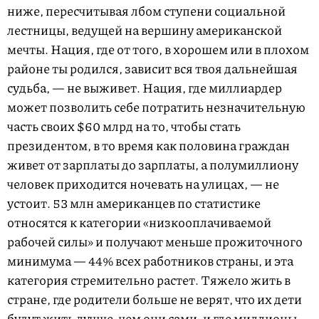
ниже, пересчитывая лбом ступени социальной
лестницы, ведущей на вершину американской
мечты. Нация, где от того, в хорошем или в плохом
районе ты родился, зависит вся твоя дальнейшая
судьба, — не выживет. Нация, где миллиардер
может позволить себе потратить незначительную
часть своих $60 млрд на то, чтобы стать
президентом, в то время как половина граждан
живет от зарплаты до зарплаты, а полумиллиону
человек приходится ночевать на улицах, — не
устоит. 53 млн американцев по статистике
относятся к категории «низкооплачиваемой
рабочей силы» и получают меньше прожиточного
минимума — 44% всех работников страны, и эта
категория стремительно растет. Тяжело жить в
стране, где родители больше не верят, что их дети
будут жить лучше, чем они сами, и где миллионы