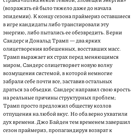
(возражать ей было тяжело даже до начала
эпидемии). К концу сезона праймериз оставшиеся
в игре кандидаты либо транслировали эту
энергию, либо пытались ее обезвредить. Берни
Сандерс и Дональд Трамп — два ярких
олицетворения взбешенных, восставших масс.
Трамп выражает их страх перед меняющимся
миром, Сандерс олицетворяет новую волну
возмущения системой, в которой немногие
забрали себе почти все, заставив остальных
драться за объедки. Сандерс направил свою ярость
на реальные причины структурных проблем;
Трамп просто предложил обществу козлов
отпущения на любой вкус. Но оба верно ухватили
дух времени. Джо Байден тем временем завершил
сезон праймериз, пропагандируя возврат к