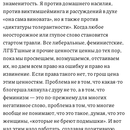
знаменитость. Я против домашнего насилия,
против виктимшейминга и рассуждений в духе
«она сама виновата», но я также против
«диктатуры толерантности». Когда любое
неосторожное или глупое слово становится
стартом травли. Все либеральные, феминистские,
ЛГБТшные и прочие ценности ценны до тех пор,
пока мы просвещаем, возмущаемся, отстаиваем
их, но даем всем право на ошибку и право на
извинение. Если права такого нет, то грош цена
этим ценностям. Проблема не в том, что какая-то
блогерша ляпнула с дуру не то, а в том, что
феминизм — это по-прежнему для многих
негативное слово, проблема в том, что многие
вообще не понимают, что это такое, думая, что это
женщины, «которые не бреют подмышки». И вот
над этим надо работать, создавая позитивную