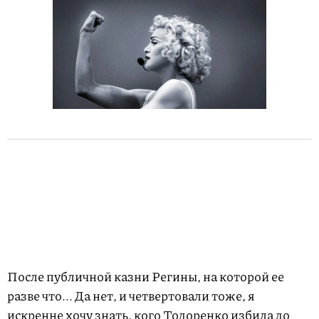
После публичной казни Регины, на которой ее
разве что... Да нет, и четвертовали тоже, я
искренне хочу знать, кого Тодоренко избила до