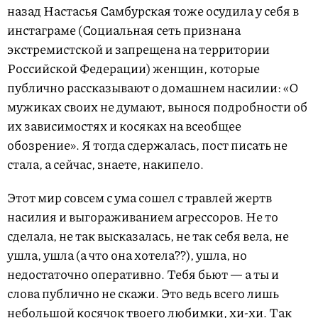
назад Настасья Самбурская тоже осудила у себя в
инстаграме (Социальная сеть признана
экстремистской и запрещена на территории
Российской Федерации) женщин, которые
публично рассказывают о домашнем насилии: «О
мужиках своих не думают, вынося подробности об
их зависимостях и косяках на всеобщее
обозрение». Я тогда сдержалась, пост писать не
стала, а сейчас, знаете, накипело.
Этот мир совсем с ума сошел с травлей жертв
насилия и выгораживанием агрессоров. Не то
сделала, не так высказалась, не так себя вела, не
ушла, ушла (а что она хотела??), ушла, но
недостаточно оперативно. Тебя бьют — а ты и
слова публично не скажи. Это ведь всего лишь
небольшой косячок твоего любимки, хи-хи. Так