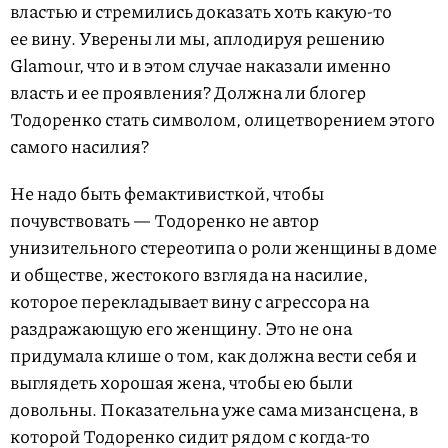
властью и стремились доказать хоть какую-то
ее вину. Уверены ли мы, аплодируя решению
Glamour, что и в этом случае наказали именно
власть и ее проявления? Должна ли блогер
Тодоренко стать символом, олицетворением этого
самого насилия?
Не надо быть фемактивисткой, чтобы
почувствовать — Тодоренко не автор
унизительного стереотипа о роли женщины в доме
и обществе, жестокого взгляда на насилие,
которое перекладывает вину с агрессора на
раздражающую его женщину. Это не она
придумала клише о том, как должна вести себя и
выглядеть хорошая жена, чтобы ею были
довольны. Показательна уже сама мизансцена, в
которой Тодоренко сидит рядом с когда-то