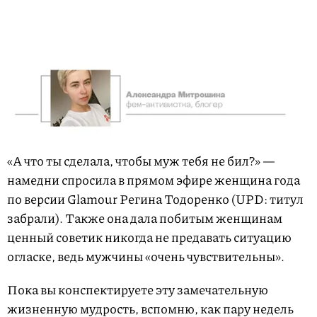
«А что ты сделала, чтобы муж тебя не бил?» —
намедни спросила в прямом эфире женщина года
по версии Glamour Регина Тодоренко (UPD: титул
забрали). Также она дала побитым женщинам
ценный советик никогда не предавать ситуацию
огласке, ведь мужчины «очень чувствительны».
Пока вы конспектируете эту замечательную
жизненную мудрость, вспомню, как пару недель