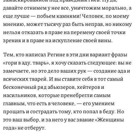
давайте отнимем у нее все, уничтожим морально, а
еще лучше — побьем камнями! Человек, по моему
мнению, может тысячу раз быть неправ, но никому
нельзя отказать в праве на перемену своей точки
зрения и в праве на искупление своей вины.
Тем, кто написал Регине в эти дни вариант фразы
«гори в аду, тварь», я хочу сказать следующее: вы не
замечаете, но это дело ваших рук — создание ада и
всяческих тварей. И вы ставите себя в тот самый
бесконечный ряд абьюзеров, хейтеров и
насильников, которые пренебрегли самым
главным, что есть в человеке, — его умением
прощать и сострадать тому, кто попал в беду. Но
это ваш выбор, и за него у вас звание «Женщины
года» не отберут.