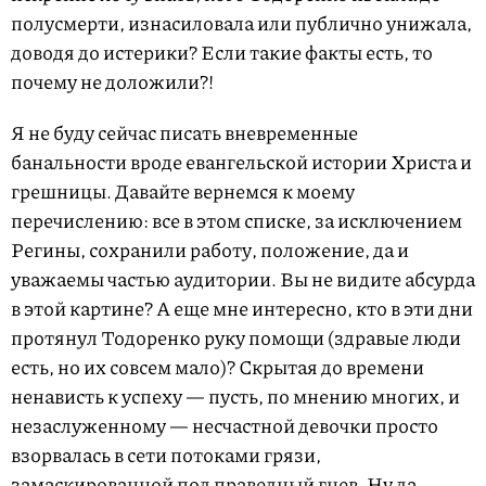
полусмерти, изнасиловала или публично унижала,
доводя до истерики? Если такие факты есть, то
почему не доложили?!
Я не буду сейчас писать вневременные
банальности вроде евангельской истории Христа и
грешницы. Давайте вернемся к моему
перечислению: все в этом списке, за исключением
Регины, сохранили работу, положение, да и
уважаемы частью аудитории. Вы не видите абсурда
в этой картине? А еще мне интересно, кто в эти дни
протянул Тодоренко руку помощи (здравые люди
есть, но их совсем мало)? Скрытая до времени
ненависть к успеху — пусть, по мнению многих, и
незаслуженному — несчастной девочки просто
взорвалась в сети потоками грязи,
замаскированной под праведный гнев. Ну да,