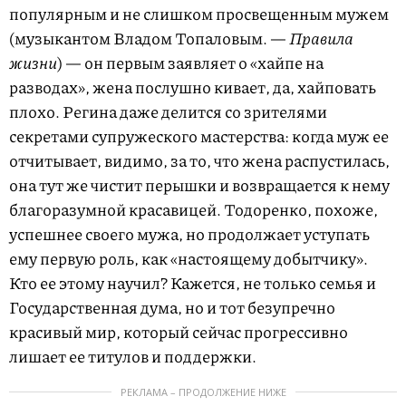
популярным и не слишком просвещенным мужем
(музыкантом Владом Топаловым. —
Правила
жизни
) — он первым заявляет о «хайпе на
разводах», жена послушно кивает, да, хайповать
плохо. Регина даже делится со зрителями
секретами супружеского мастерства: когда муж ее
отчитывает, видимо, за то, что жена распустилась,
она тут же чистит перышки и возвращается к нему
благоразумной красавицей. Тодоренко, похоже,
успешнее своего мужа, но продолжает уступать
ему первую роль, как «настоящему добытчику».
Кто ее этому научил? Кажется, не только семья и
Государственная дума, но и тот безупречно
красивый мир, который сейчас прогрессивно
лишает ее титулов и поддержки.
РЕКЛАМА – ПРОДОЛЖЕНИЕ НИЖЕ