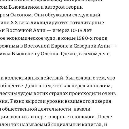
ом Бьюкененом и автором теории
ром Олсоном. Они обсуждали следующий
едине ХХ века ликвидируются тоталитарные
 и Восточной Азии — и через
10-15
лет
ое экономическое чудо; в конце
1980-х
годов
режимы в Восточной Европе и Северной Азии —
ивал Бьюкенен у Олсона. Где же, в самом деле,
и коллективных действий, был связан с тем, что
 обществе. Дело в том, что как перед японским,
ческим чудом в этих странах происходили очень
ия. Резко выросли уровни взаимного доверия
 общественной деятельности, начали
ции, возникли переговорные площадки. После
оплен так называемый социальный капитал, и