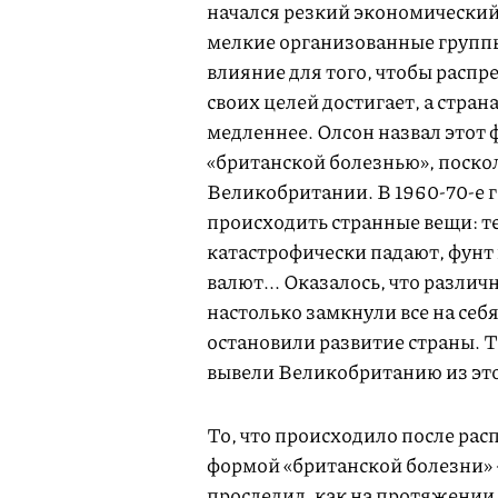
начался резкий экономический
мелкие организованные группы
влияние для того, чтобы распре
своих целей достигает, а стран
медленнее. Олсон назвал этот
«британской болезнью», поско
Великобритании. В 1960-70-е 
происходить странные вещи: т
катастрофически падают, фунт
валют... Оказалось, что разли
настолько замкнули все на себ
остановили развитие страны. 
вывели Великобританию из это
То, что происходило после рас
формой «британской болезни»
проследил, как на протяжении 