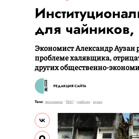
Институционал
для чайников, 
Экономист Александр Аузан р
проблеме халявщика, отрица
других общественно-экономи
РЕДАКЦИЯ САЙТА
Теги:
экономика
№61
учебник
аузан