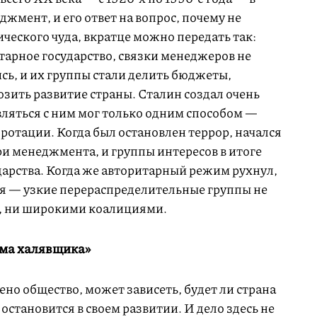
мент, и его ответ на вопрос, почему не
ческого чуда, вкратце можно передать так:
тарное государство, связки менеджеров не
ись, и их группы стали делить бюджеты,
озить развитие страны. Сталин создал очень
яться с ним мог только одним способом —
ротации. Когда был остановлен террор, начался
ри менеджмента, и группы интересов в итоге
дарства. Когда же авторитарный режим рухнул,
я — узкие перераспределительные группы не
м, ни широкими коалициями.
ема халявщика»
оено общество, может зависеть, будет ли страна
остановится в своем развитии. И дело здесь не