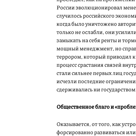
России эволюционировал менедж
случилось российского экономи
когда было уничтожено автори
только не ослабли, они усилил
замыкать на себя ренты и торм
мощный менеджмент, но справл
террором, который приводил к 
процесс срастания связей внут
стали сильнее первых лиц госу
исчезли последние ограничени
сдерживались ни государство
Общественное благо и «пробл
Оказывается, от того, как устр
форсированно развиваться или 