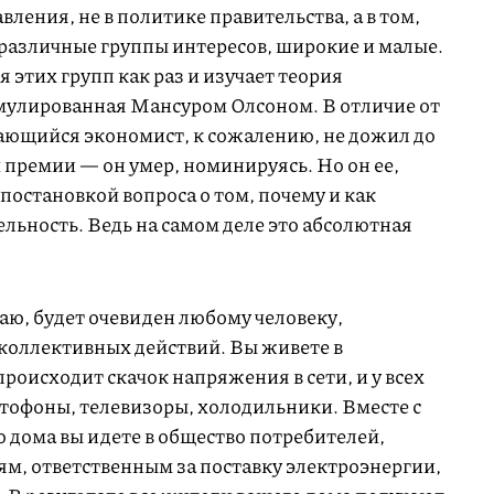
вления, не в политике правительства, а в том,
 различные группы интересов, широкие и малые.
тих групп как раз и изучает теория
мулированная Мансуром Олсоном. В отличие от
ающийся экономист, к сожалению, не дожил до
премии — он умер, номинируясь. Но он ее,
постановкой вопроса о том, почему и как
льность. Ведь на самом деле это абсолютная
аю, будет очевиден любому человеку,
коллективных действий. Вы живете в
роисходит скачок напряжения в сети, и у всех
тофоны, телевизоры, холодильники. Вместе с
 дома вы идете в общество потребителей,
м, ответственным за поставку электроэнергии,