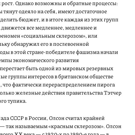
 рост. Однако возможны и обратные процессы:
 тянут одеяло на себя, имеют достаточное
делить бюджет, и в итоге каждая из этих групп
а движется все медленнее, медленнее и
 феномен «социальным склерозом», или
льку обнаружил его в послевоенной
годы в этой стране-победителе фашизма начали
емпы экономического развития
 перестает быть одной из мировых резервных
чные группы интересов в британском обществе
я, что фактически перераспределением пирога
Только железные действия правительства Тэтчер
го тупика.
пада СССР в России, Олсон считал крайней
 — так называемым «красным склерозом». Олсон
всего XX века — с
1920-х
по
1990-е
года — в