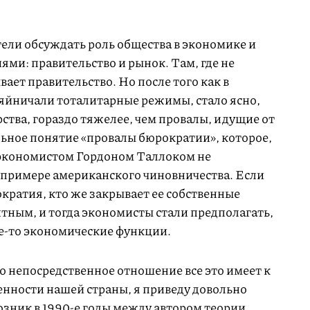
ели обсуждать роль общества в экономике и
ями: правительство и рынок. Там, где не
ает правительство. Но после того как в
зяйничали тоталитарные режимы, стало ясно,
рства, гораздо тяжелее, чем провалы, идущие от
ьное понятие «провалы бюрократии», которое,
 экономистом Гордоном Таллоком не
а примере американского чиновничества. Если
кратия, кто же закрывает ее собственные
тным, и тогда экономисты стали предполагать,
кие-то экономические функции.
о непосредственное отношение все это имеет к
нности нашей страны, я приведу довольно
озник в
1990-е
годы между автором теории