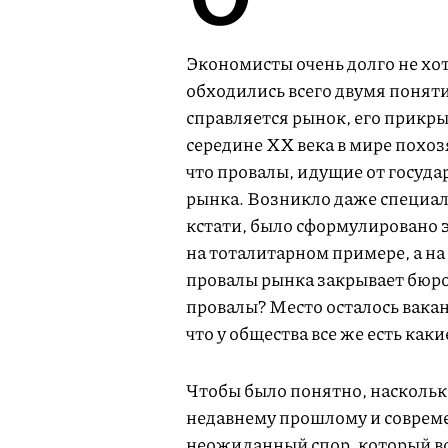
Экономисты очень долго не хот
обходились всего двумя поняти
справляется рынок, его прикрыв
середине ХХ века в мире похо
что провалы, идущие от госуда
рынка. Возникло даже специал
кстати, было сформулировано
на тоталитарном примере, а н
провалы рынка закрывает бюро
провалы? Место осталось вакан
что у общества все же есть ка
Чтобы было понятно, наскольк
недавнему прошлому и совреме
неожиданный спор, который в