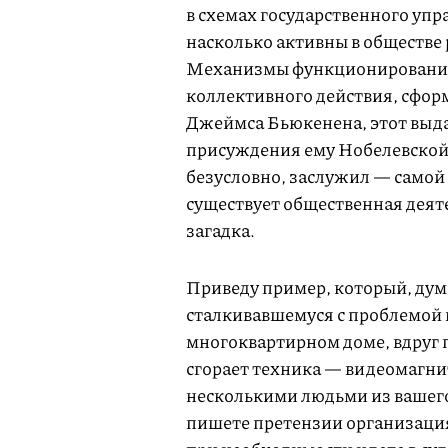
в схемах государственного упра
насколько активны в обществе
Механизмы функционирования э
коллективного действия, сфор
Джеймса Бьюкенена, этот выд
присуждения ему Нобелевской 
безусловно, заслужил — самой 
существует общественная деяте
загадка.
Приведу пример, который, дум
сталкивавшемуся с проблемой 
многоквартирном доме, вдруг п
сгорает техника — видеомагни
несколькими людьми из вашего
пишете претензии организация