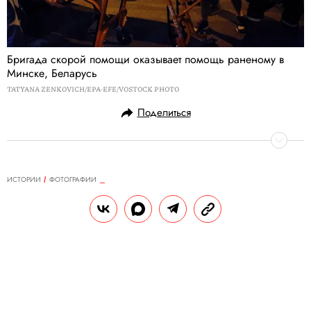
Бригада скорой помощи оказывает помощь раненому в
Минске, Беларусь
TATYANA ZENKOVICH/EPA-EFE/VOSTOCK PHOTO
Поделиться
ИСТОРИИ
ФОТОГРАФИИ
05.08.2020, 14:11
«Это было похоже на взрыв
атомной бомбы»: последствия
катастрофы в Бейруте — в
фотографиях