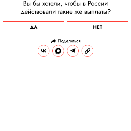
Вы бы хотели, чтобы в России
действовали такие же выплаты?
ДА
НЕТ
Поделиться
НОВОСТИ
ПОЛИТИКА
08.03.2021, 15:36
The New York Times: США
проведут ответную кибератаку
против России
По данным газеты, этот шаг станет
ответом на хакерскую атаку на