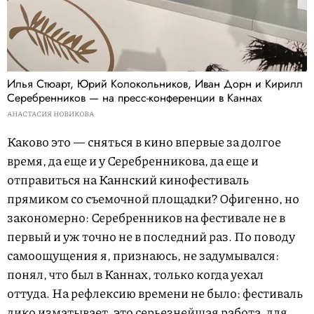
Илья Стюарт, Юрий Колокольников, Иван Дорн и Кирилл
Серебренников — на пресс-конференции в Каннах
АНАСТАСИЯ НОВИКОВА
Каково это — сняться в кино впервые за долгое
время, да еще и у Серебренникова, да еще и
отправиться на Каннский кинофестиваль
прямиком со съемочной площадки? Офигенно, но
закономерно: Серебренников на фестивале не в
первый и уж точно не в последний раз. По поводу
самоощущения я, признаюсь, не задумывался:
понял, что был в Каннах, только когда уехал
оттуда. На рефлексию времени не было: фестиваль
дико изматывает, это серьезнейшая работа, для