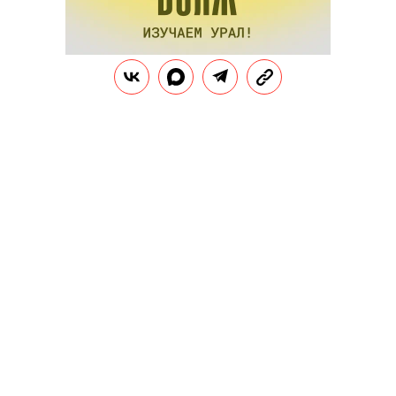
Из Канн я уехал с одним очень важным
убеждением: Дорну в кино — быть! Я хочу
сниматься дальше и сам обязательно сниму кино.
Я заражен киноиндустрией по самые свои