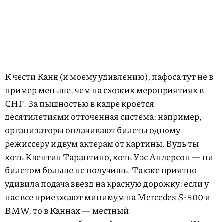
К чести Канн (и моему удивлению), пафоса тут не в
пример меньше, чем на схожих мероприятиях в
СНГ. За пышностью в кадре кроется
десятилетиями отточенная система: например,
организаторы оплачивают билеты одному
режиссеру и двум актерам от картины. Будь ты
хоть Квентин Тарантино, хоть Уэс Андерсон — ни
билетом больше не получишь. Также приятно
удивила подача звезд на красную дорожку: если у
нас все приезжают минимум на Mercedes S-500 и
BMW, то в Каннах — местный