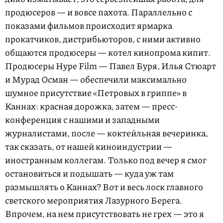
продюсеров — и вовсе пахота. Параллельно с
показами фильмов происходит ярмарка
прокатчиков, дистрибьюторов, с ними активно
общаются продюсеры — котел кинопрома кипит.
Продюсеры Hype Film — Павел Буря, Илья Стюарт
и Мурад Осман — обеспечили максимально
шумное присутствие «Петровых в гриппе» в
Каннах: красная дорожка, затем — пресс-
конференция с нашими и западными
журналистами, после — коктейльная вечеринка,
так сказать, от нашей киноиндустрии —
иностранным коллегам. Только под вечер я смог
остановиться и подышать — куда уж там
размышлять о Каннах? Вот и весь лоск главного
светского мероприятия Лазурного Берега.
Впрочем, на нем присутствовать не грех — это я