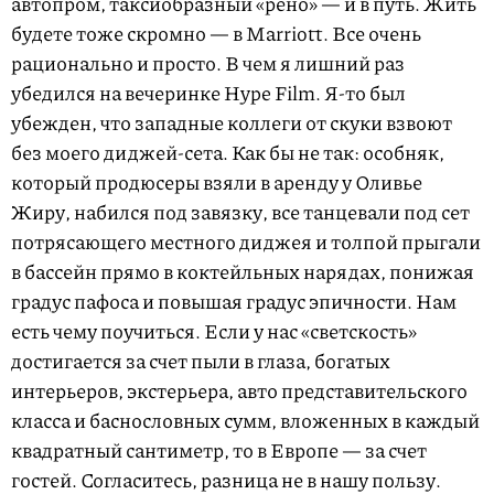
автопром, таксиобразный «рено» — и в путь. Жить
будете тоже скромно — в Marriott. Все очень
рационально и просто. В чем я лишний раз
убедился на вечеринке Hype Film. Я-то был
убежден, что западные коллеги от скуки взвоют
без моего диджей-сета. Как бы не так: особняк,
который продюсеры взяли в аренду у Оливье
Жиру, набился под завязку, все танцевали под сет
потрясающего местного диджея и толпой прыгали
в бассейн прямо в коктейльных нарядах, понижая
градус пафоса и повышая градус эпичности. Нам
есть чему поучиться. Если у нас «светскость»
достигается за счет пыли в глаза, богатых
интерьеров, экстерьера, авто представительского
класса и баснословных сумм, вложенных в каждый
квадратный сантиметр, то в Европе — за счет
гостей. Согласитесь, разница не в нашу пользу.