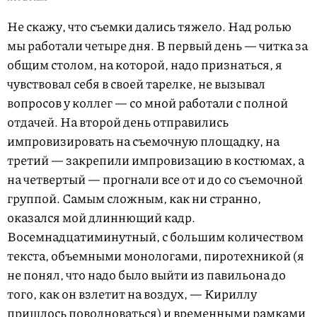
Не скажу, что съемки дались тяжело. Над ролью
мы работали четыре дня. В первый день — читка за
общим столом, на которой, надо признаться, я
чувствовал себя в своей тарелке, не вызывал
вопросов у коллег — со мной работали с полной
отдачей. На второй день отправились
импровизировать на съемочную площадку, на
третий — закрепили импровизацию в костюмах, а
на четвертый — прогнали все от и до со съемочной
группой. Самым сложным, как ни странно,
оказался мой длиннющий кадр.
Восемнадцатиминутный, с большим количеством
текста, объемными монологами, пиротехникой (я
не понял, что надо было выйти из павильона до
того, как он взлетит на воздух, — Кириллу
пришлось поволноваться) и временными рамками