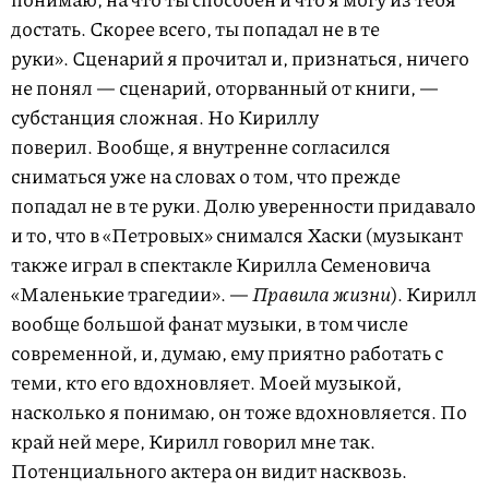
достать. Скорее всего, ты попадал не в те
руки». Сценарий я прочитал и, признаться, ничего
не понял — сценарий, оторванный от книги, —
субстанция сложная. Но Кириллу
поверил. Вообще, я внутренне согласился
сниматься уже на словах о том, что прежде
попадал не в те руки. Долю уверенности придавало
и то, что в «Петровых» снимался Хаски (музыкант
также играл в спектакле Кирилла Семеновича
«Маленькие трагедии». —
Правила жизни
). Кирилл
вообще большой фанат музыки, в том числе
современной, и, думаю, ему приятно работать с
теми, кто его вдохновляет. Моей музыкой,
насколько я понимаю, он тоже вдохновляется. По
край ней мере, Кирилл говорил мне так.
Потенциального актера он видит насквозь.