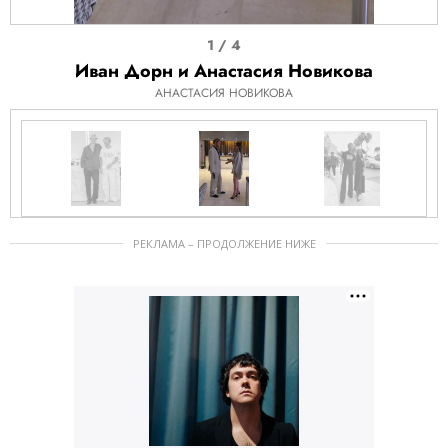
I
1 / 4
t
Иван Дорн и Анастасия Новикова
e
АНАСТАСИЯ НОВИКОВА
m
1
o
f
I
4
t
РЕКЛАМА – ПРОДОЛЖЕНИЕ НИЖЕ
e
m
1
o
f
4