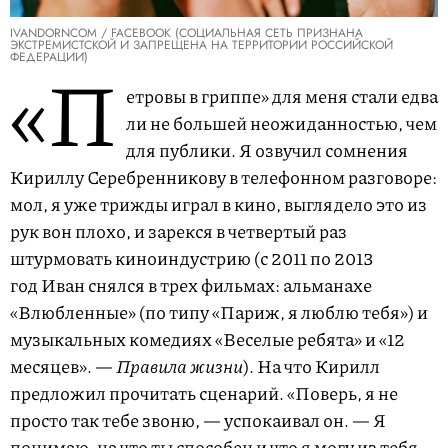
IVANDORNCOM / FACEBOOK (СОЦИАЛЬНАЯ СЕТЬ ПРИЗНАНА
ЭКСТРЕМИСТСКОЙ И ЗАПРЕЩЕНА НА ТЕРРИТОРИИ РОССИЙСКОЙ
ФЕДЕРАЦИИ)
«П
етровы в гриппе» для меня стали едва
ли не большей неожиданностью, чем
для публики. Я озвучил сомнения
Кириллу Серебренникову в телефонном разговоре:
мол, я уже трижды играл в кино, выглядело это из
рук вон плохо, и зарекся в четвертый раз
штурмовать киноиндустрию (с 2011 по 2013
год Иван снялся в трех фильмах: альманахе
«Влюбленные» (по типу «Париж, я люблю тебя») и
музыкальных комедиях «Веселые ребята» и «12
месяцев». —
Правила жизни
). На что Кирилл
предложил прочитать сценарий. «Поверь, я не
просто так тебе звоню, — успокаивал он. — Я
понимаю, на что ты способен и что я могу из тебя