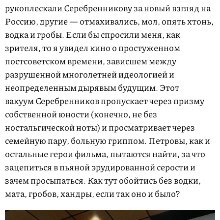
рукоплескали Серебренникову за новый взгляд на
Россию, другие — отмахивались, мол, опять хтонь,
водка и гробы. Если бы спросили меня, как
зрителя, то я увидел кино о простуженном
постсоветском времени, зависшем между
разрушенной многолетней идеологией и
неопределенным дырявым будущим. Этот
вакуум Серебренников пропускает через призму
собственной юности (конечно, не без
ностальгической ноты) и просматривает через
семейную пару, больную гриппом. Петровы, как и
остальные герои фильма, пытаются найти, за что
зацепиться в пьяной эрудированной серости и
зачем просыпаться. Как тут обойтись без водки,
мата, гробов, хандры, если так оно и было?