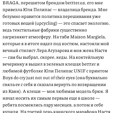
BRAGA, перешитом брендом bettter.us, его мне
привезла Юля Пелипас — владелица бренда. Мне
безумно нравится политика перешивания уже
готовых вещей (upcycling) — это спасает экологию,
ведь текстильные фабрики существенно
загрязняют атмосферу. На таби Maison Margiela,
которые я в итоге надел под костюм, настояли мой
вечный стилист Лера Агузарова и моя жена Настя
— сам бы выбрал, скорее, кеды. На коктейльную
вечеринку я вышел в зеленых клешах bettter и
любимой футболке Юли Пелипас UNIF с принтом
Boys do cry just not out of their eyes (она буквально
сняла ее с себя и сказала вернуть по возвращении
из Канн). А клеши — моя любимая модель брюк. Я
начал носить их самым первым еще в школе —
ребята посмеялись пару месяцев, а потом и себе
купили. На третий день каннского марафона Настя