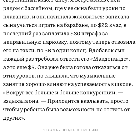
рядом с бассейном, где у ее сына были уроки по
плаванию, и она начинала жаловаться: записала
сына учиться играть на барабане, по $22 в час, в
последний раз заплатила $30 штрафа за
неправильную парковку, поэтому теперь отвозила
его на такси, по $5 в один конец. Вдобавок сын
каждый раз требовал отвести его «Макдоналдс»,
а это еще $5. Она уже была готова отказаться от
этих уроков, но слышала, что музыкальные
занятия хорошо влияют на успеваемость в школе.
«Вокруг все больше и больше конкуренции, —
вздыхала она. — Приходится вкалывать, просто
чтобы у ребенка была возможность не отстать от
других».
РЕКЛАМА – ПРОДОЛЖЕНИЕ НИЖЕ