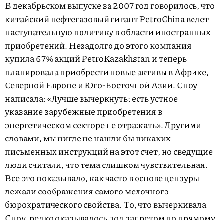
В декабрьском выпуске за 2007 год говорилось, что
китайский нефтегазовый гигант PetroChina ведет
наступательную политику в области иност­ранных
приобретений. Незадолго до этого компания
купила 67% акций PetroKazakhstan и теперь
планировала приобрести новые активы в Африке,
Северной Европе и Юго-Восточной Азии. Сноу
написала: «Лучше вычеркнуть; есть устное
указание зарубежные приобретения в
энергетическом секторе не отражать». Другими
словами, мы нигде не нашли бы никаких
письменных инструкций на этот счет, но сведущие
люди считали, что тема слишком чувствительная.
Все это показывало, как часто в основе цензуры
лежали соображения самого мелочного
бюрократического свойства. То, что вычеркивала
Сноу, редко оказывалось под запретом по прямому