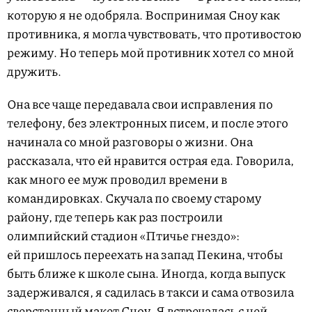
которую я не одобряла. Воспринимая Сноу как
противника, я могла чув­ствовать, что противостою
режиму. Но теперь мой противник хотел со мной
дружить.
Она все чаще передавала свои исправления по
телефону, без электронных писем, и после этого
начинала со мной разговоры о жизни. Она
рассказала, что ей нравится острая еда. Говорила,
как много ее муж проводил времени в
командировках. Скучала по своему старому
району, где теперь как раз построили
олимпийский стадион «Птичье гнездо»:
ей пришлось переехать на запад Пекина, чтобы
быть ближе к школе сына. Иногда, когда выпуск
задерживался, я садилась в такси и сама отвозила
сверстанный макет Сноу. Я встречалась с ней