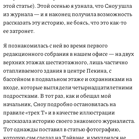
этой статье). Этой осенью я узнала, что Сноу ушла
из журнала — и я наконец получила возможность
рассказать эту историю, не боясь, что это как-то
ее затронет.
Я познакомилась с ней во время первого
редакционного собрания в нашем офисе — на двух
верхних этажах шестиэтажного, лишь частично
отапливаемого здания в центре Пекина, с
бассейном в подвальном этаже и охранниками на
входе, которые выглядели четырнадцатилетними
подростками. В тот раз, как и обещал мой
начальник, Сноу подробно остановилась на
правиле «трех Т» и в качестве иллюстрации
рассказала историю своего знакомого журналиста.
Тот однажды поставил в статью фотографию,
которую сам сделал на Тайване, и умудрился не