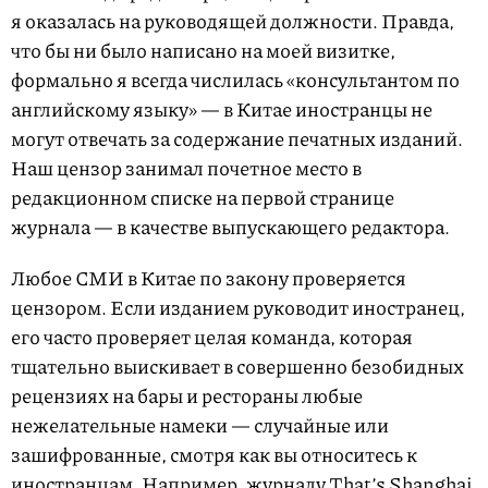
я оказалась на руководящей должности. Правда,
что бы ни было написано на моей визитке,
формально я всегда числилась «консультантом по
английскому языку» — в Китае иностранцы не
могут отвечать за содержание печатных изданий.
Наш цензор занимал почетное место в
редакционном списке на первой странице
журнала — в качест­ве выпускающего редактора.
Любое СМИ в Китае по закону проверяется
цензором. Если изданием руководит иностранец,
его часто проверяет целая команда, которая
тщательно выискивает в совершенно безобидных
рецензиях на бары и рестораны любые
нежелательные намеки — случайные или
зашифрованные, смотря как вы относитесь к
иностранцам. Например, журналу That’s Shanghai