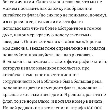
более личными. Однажды она сказала, что мы не
можем поставить на обложку изображение
китайского флага (до сих пор не понимаю, почему),
и я спросила ее, нельзя ли вместо флага
использовать что-то более абстрактное в том же
духе, например, красную полосу с желтыми
звездами. Она ответила на китайском: «Дорогая
моя девочка, звезды тоже определенно не годятся,
пожалуйста-пожалуйста, не надо рисковать.
Я однажды напечатала в газете фотографию книги,
которую издало немецкое посольство, про
китайско-немецкое инвестиционное
сотрудничество. На обложке была большая река,
половина в цветах немецкого флага, половина —
красная с желтыми звездами. Я решила, раз это не
флаг, то все нормально, и послала номер в печать.
Нашей редакции за это влепили штраф в 180 000