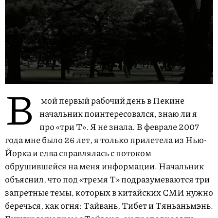
В
мой первый рабочий день в Пекине
начальник поинтересовался, знаю ли я
про «три Т». Я не знала. В феврале 2007
года мне было 26 лет, я только прилетела из Нью-
Йорка и едва справлялась с потоком
обрушившейся на меня информации. Начальник
объяснил, что под «тремя Т» подразумеваются три
запретные темы, которых в китайских СМИ нужно
беречься, как огня: Тайвань, Тибет и Тяньаньмэнь.