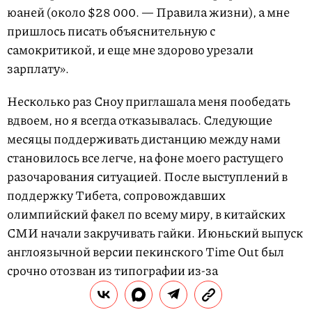
юаней (около $28 000. — Правила жизни), а мне
пришлось писать объяснительную с
самокритикой, и еще мне здорово урезали
зарплату».
Несколько раз Сноу приглашала меня пообедать
вдвоем, но я всегда отказывалась. Следующие
месяцы поддерживать дистанцию между нами
становилось все легче, на фоне моего растущего
разочарования ситуацией. После выступлений в
поддержку Тибета, сопровождавших
олимпийский факел по всему миру, в китайских
СМИ начали закручивать гайки. Июньский выпуск
англоязычной версии пекинского Time Out был
срочно отозван из типографии из-за
незначительного лицензионного нарушения (у нее
не было собственной лицензии, и она