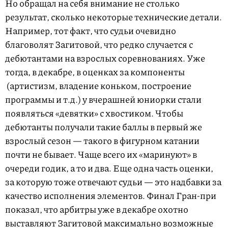
Но обращал на себя внимание не столько
результат, сколько некоторые технические детали.
Например, тот факт, что судьи очевидно
благоволят Загитовой, что редко случается с
дебютантами на взрослых соревнованиях. Уже
тогда, в декабре, в оценках за компоненты
(артистизм, владение коньком, построение
программы и т.д.) у вчерашней юниорки стали
появляться «девятки» с хвостиком. Чтобы
дебютанты получали такие баллы в первый же
взрослый сезон — такого в фигурном катании
почти не бывает. Чаще всего их «маринуют» в
очереди годик, а то и два. Еще одна часть оценки,
за которую тоже отвечают судьи — это надбавки за
качество исполнения элементов. Финал Гран-при
показал, что арбитры уже в декабре охотно
выставляют Загитовой максимально возможные