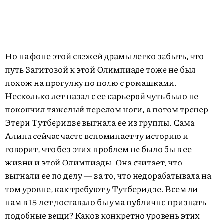
Но на фоне этой свежей драмы легко забыть, что
путь Загитовой к этой Олимпиаде тоже не был
похож на прогулку по полю с ромашками.
Несколько лет назад с ее карьерой чуть было не
покончил тяжелый перелом ноги, а потом тренер
Этери Тутберидзе выгнала ее из группы. Сама
Алина сейчас часто вспоминает ту историю и
говорит, что без этих проблем не было бы в ее
жизни и этой Олимпиады. Она считает, что
выгнали ее по делу — за то, что недорабатывала на
том уровне, как требуют у Тутберидзе. Всем ли
нам в 15 лет доставало бы ума публично признать
подобные вещи? Каков конкретно уровень этих