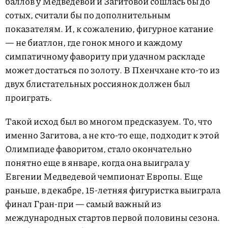
баллов у Медведевой и Загитовой сошлась бы до
сотых, считали бы по дополнительным
показателям. И, к сожалению, фигурное катание
— не биатлон, где гонок много и каждому
симпатичному фавориту при удачном раскладе
может достаться по золоту. В Пхенчхане кто-то из
двух блистательных россиянок должен был
проиграть.
Такой исход был во многом предсказуем. То, что
именно Загитова, а не кто-то еще, подходит к этой
Олимпиаде фаворитом, стало окончательно
понятно еще в январе, когда она выиграла у
Евгении Медведевой чемпионат Европы. Еще
раньше, в декабре, 15-летняя фигуристка выиграла
финал Гран-при — самый важный из
международных стартов первой половины сезона.