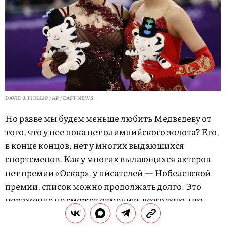
DAVID J. PHILLIP / AP / EAST NEWS
Но разве мы будем меньше любить Медведеву от
того, что у нее пока нет олимпийского золота? Его,
в конце концов, нет у многих выдающихся
спортсменов. Как у многих выдающихся актеров
нет премии «Оскар», у писателей — Нобелевской
премии, список можно продолжать долго. Это
поражение не сможет отменить всего того, что
Женя уже сделала для своего вида спорта — и