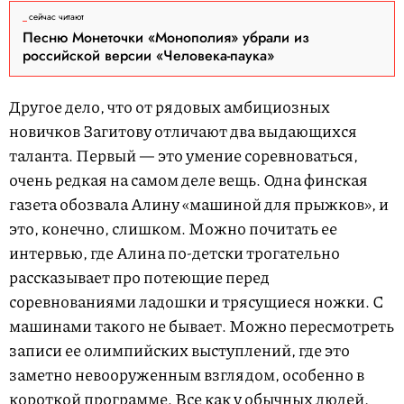
сейчас читают
Песню Монеточки «Монополия» убрали из
российской версии «Человека-паука»
Другое дело, что от рядовых амбициозных
новичков Загитову отличают два выдающихся
таланта. Первый — это умение соревноваться,
очень редкая на самом деле вещь. Одна финская
газета обозвала Алину «машиной для прыжков», и
это, конечно, слишком. Можно почитать ее
интервью, где Алина по-детски трогательно
рассказывает про потеющие перед
соревнованиями ладошки и трясущиеся ножки. С
машинами такого не бывает. Можно пересмотреть
записи ее олимпийских выступлений, где это
заметно невооруженным взглядом, особенно в
короткой программе. Все как у обычных людей,