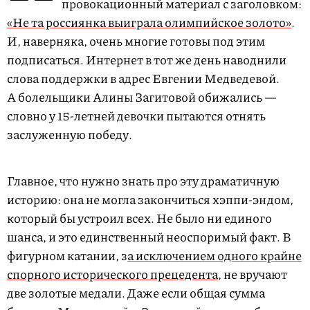
провокационный материал с заголовком:
«Не та россиянка выиграла олимпийское золото»
.
И, наверняка, очень многие готовы под этим
подписаться. Интернет в тот же день наводнили
слова поддержки в адрес Евгении Медведевой.
А болельщики Алины Загитовой обижались —
словно у 15-летней девочки пытаются отнять
заслуженную победу.
Главное, что нужно знать про эту драматичную
историю: она не могла закончиться хэппи-эндом,
который бы устроил всех. Не было ни единого
шанса, и это единственный неоспоримый факт. В
фигурном катании, з
а исключением одного крайне
спорного исторического прецедента
, не вручают
две золотые медали. Даже если общая сумма