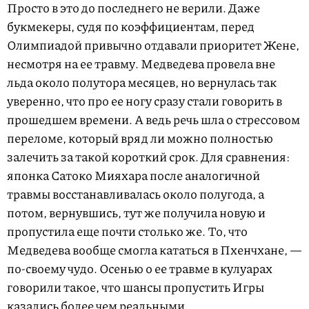
Просто в это до последнего не верили. Даже
букмекеры, судя по коэффициентам, перед
Олимпиадой привычно отдавали приоритет Жене,
несмотря на ее травму. Медведева провела вне
льда около полутора месяцев, но вернулась так
уверенно, что про ее ногу сразу стали говорить в
прошедшем времени. А ведь речь шла о стрессовом
переломе, который вряд ли можно полностью
залечить за такой короткий срок. Для сравнения:
японка Сатоко Мияхара после аналогичной
травмы восстанавливалась около полугода, а
потом, вернувшись, тут же получила новую и
пропустила еще почти столько же. То, что
Медведева вообще смогла кататься в Пхенчхане, —
по-своему чудо. Осенью о ее травме в кулуарах
говорили такое, что шансы пропустить Игры
казались более чем реальными.