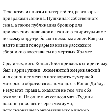
Телепатия и поиски полтергейста, разговоры с
призраками Ленина, Пушкина и собственного
сына, а также публикация брошюр для
привлечения новичков и лекции о спиритуализме
по всему миру требовали немалых денег. Как раз
на это и шли гонорары за новые рассказы и
сборники о восставшем из мертвых Холмсе.
Среди тех, кого Конан Дойл привлек к спиритизму,
был Гарри Гудини. Знаменитый американский
иллюзионист мечтал поговорить с умершей
матерью и обратился за помощью к Конан Дойлу.
Результат, правда, оказался не тем, что оба
ожидали. На одном из сеансов мать Гудини
наконец явилась и через медиума,
использовавшего автоматическое письмо,