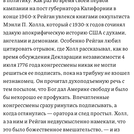
кампании на пост губернатора Калифорнии в
конце 1960-х Рейган увлекся книгами оккультиста
Мэнли П. Холла, который с 1930-х годов сочинял
эдакую апокрифическую историю США с духами,
ангелами и демонами. Особенно Рейган любил
цитировать отрывок, где Холл рассказывал, как во
время обсуждения Декларации независимости 4
июля 1776 года конгрессмены никак не могли
решиться ее подписать, пока на трибуну не взошел
незнакомец. Он прочитал духоподъемную речь с
тем посылом, что Бог дал Америке свободу и было
бы нехорошо ее профукать. Впечатленные
конгрессмены сразу ринулись подписывать, а
когда оглянулись — оратора и след простыл. Холл,
а за ним и Рейган недвусмысленно намекали, что
это было божественное вмешательство, — и из