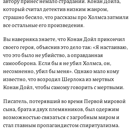
автору принес немало страданий. Конан Дойла,
который считал детектив низким жанром,
страшно бесило, что рассказы про Холмса затмили
все остальные его произведения.
Вы наверняка знаете, что Конан Дойл прикончил
своего героя, объяснив это дело так: «Я настаиваю,
что это было не убийство, а оправданная
самооборона. Если бы я не убил Холмса, он,
несомненно, убил бы меня». Однако мало кому
известно, что возродил Шерлока из мертвых
Конан Дойл, чтобы самому говорить с мертвыми.
Писатель, потерявший во время Первой мировой
сына, брата и двух племянников, был одержим
возможностью связаться с загробным миром и
стал главным пропагандистом спиритуализма.