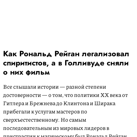
Как Рональд Рейган легализовал
спиритистов, а в Голливуде сняли
о них фильм
Все слышали истории — разной степени
достоверности — о том, что политики ХХ века от
Гитлера и Брежнева до Клинтона и Ширака
прибегали к услугам мастеров по
сверхъестественному. Но самым
последовательным из мировых лидеров в
пристрастии к магическому был Рональд Рейган.