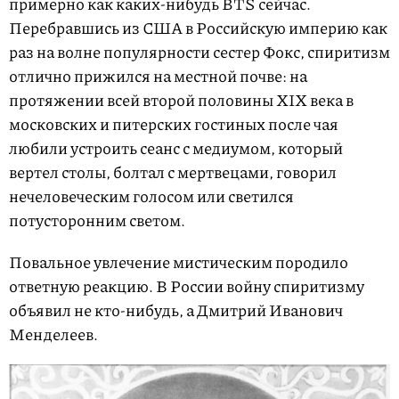
примерно как каких-нибудь BTS сейчас.
Перебравшись из США в Российскую империю как
раз на волне популярности сестер Фокс, спиритизм
отлично прижился на местной почве: на
протяжении всей второй половины XIX века в
московских и питерских гостиных после чая
любили устроить сеанс с медиумом, который
вертел столы, болтал с мертвецами, говорил
нечеловеческим голосом или светился
потусторонним светом.
Повальное увлечение мистическим породило
ответную реакцию. В России войну спиритизму
объявил не кто-нибудь, а Дмитрий Иванович
Менделеев.