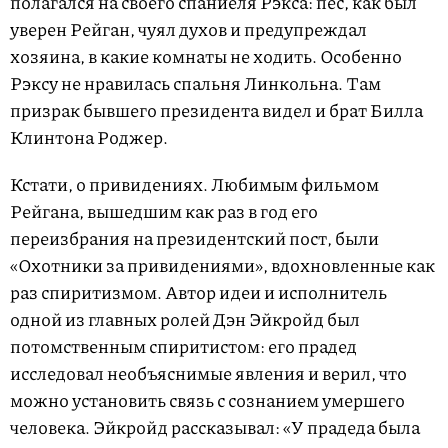
полагался на своего спаниеля Рэкса: пес, как был
уверен Рейган, чуял духов и предупреждал
хозяина, в какие комнаты не ходить. Особенно
Рэксу не нравилась спальня Линкольна. Там
призрак бывшего президента видел и брат Билла
Клинтона Роджер.
Кстати, о привидениях. Любимым фильмом
Рейгана, вышедшим как раз в год его
переизбрания на президентский пост, были
«Охотники за привидениями», вдохновленные как
раз спиритизмом. Автор идеи и исполнитель
одной из главных ролей Дэн Эйкройд был
потомственным спиритистом: его прадед
исследовал необъяснимые явления и верил, что
можно установить связь с сознанием умершего
человека. Эйкройд рассказывал: «У прадеда была