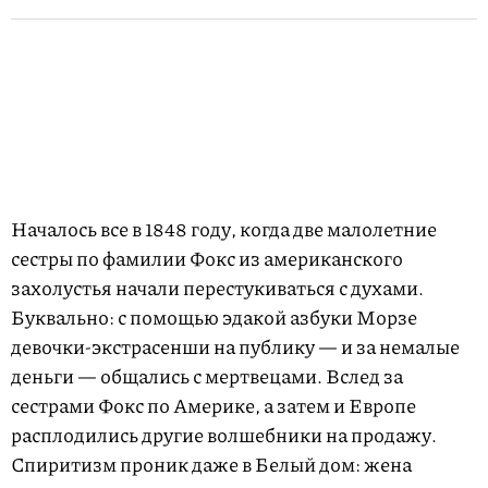
Началось все в 1848 году, когда две малолетние
сестры по фамилии Фокс из американского
захолустья начали перестукиваться с духами.
Буквально: с помощью эдакой азбуки Морзе
девочки-экстрасенши на публику — и за немалые
деньги — общались с мертвецами. Вслед за
сестрами Фокс по Америке, а затем и Европе
расплодились другие волшебники на продажу.
Спиритизм проник даже в Белый дом: жена