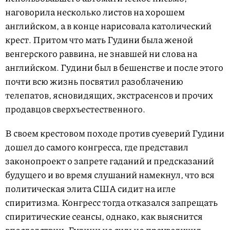
наговорила несколько листов на хорошем
английском, а в конце нарисовала католический
крест. Притом что мать Гудини была женой
венгерского раввина, не знавшей ни слова на
английском. Гудини был в бешенстве и после этого
почти всю жизнь посвятил разоблачению
телепатов, ясновидящих, экстрасенсов и прочих
продавцов сверхъестественного.
В своем крестовом походе против суеверий Гудини
дошел до самого конгресса, где представил
законопроект о запрете гаданий и предсказаний
будущего и во время слушаний намекнул, что вся
политическая элита США сидит на игле
спиритизма. Конгресс тогда отказался запрещать
спиритические сеансы, однако, как выяснится