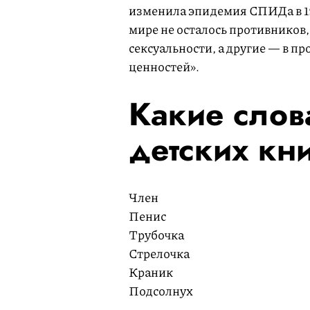
изменила эпидемия СПИДа в 19
мире не осталось противников,
сексуальности, а другие — в п
ценностей».
Какие слов
детских кн
Член
Пенис
Трубочка
Стрелочка
Краник
Подсолнух