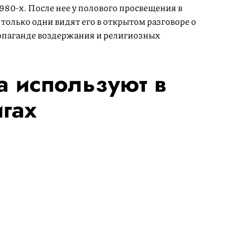
80-х. После нее у полового просвещения в
 только одни видят его в открытом разговоре о
ропаганде воздержания и религиозных
а используют в
игах