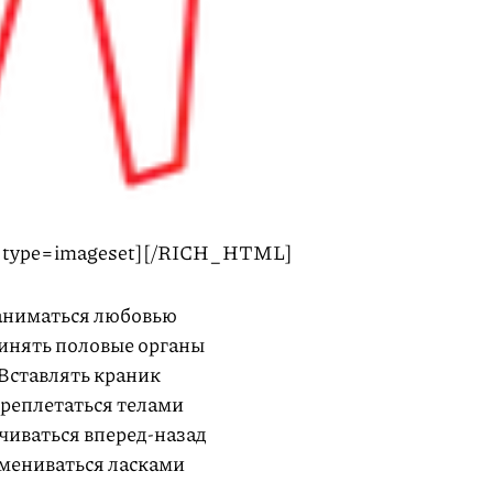
ype=imageset]
[/RICH_HTML]
аниматься любовью
инять половые органы
Вставлять краник
реплетаться телами
чиваться вперед-назад
мениваться ласками