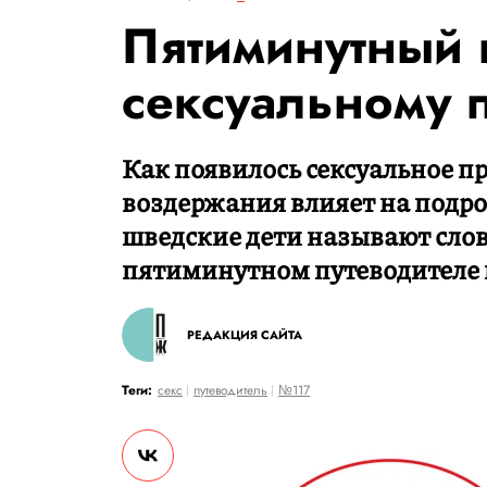
Пятиминутный 
сексуальному
Как появилось сексуальное п
воздержания влияет на подро
шведские дети называют слов
пятиминутном путеводителе 
РЕДАКЦИЯ САЙТА
Теги:
секс
путеводитель
№117