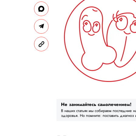
Не занимайтесь самолечением!
В наших статьях мы собираем последние н
здоровья. Но помните: поставить диагноз 