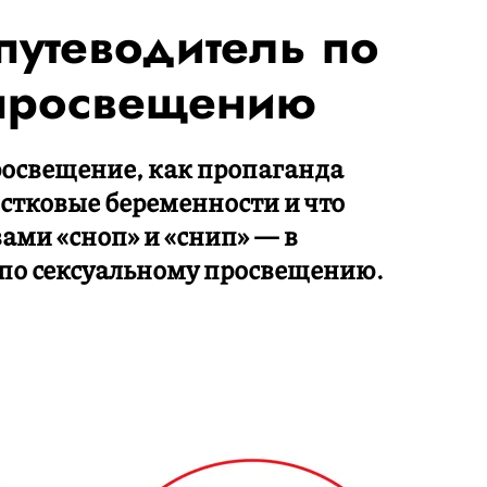
путеводитель по
 просвещению
росвещение, как пропаганда
стковые беременности и что
ами «сноп» и «снип» — в
по сексуальному просвещению.