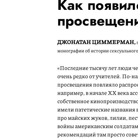
Как появил
просвещен
ДЖОНАТАН ЦИММЕРМАН,
монографии об истории сексуального
«Последние тысячу лет люди че
очень редко от учителей. По-н
просвещения повлияло распрос
например, в начале XX века а
собственное кинопроизводство
имели патетические названия 
про майских жуков, лилии, пе
войны американским солдатам
рекомендаций там просто сове