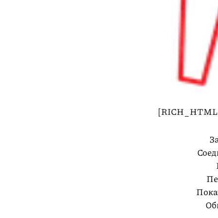
[RICH_HTML t
З
Соед
Пе
Пока
Об