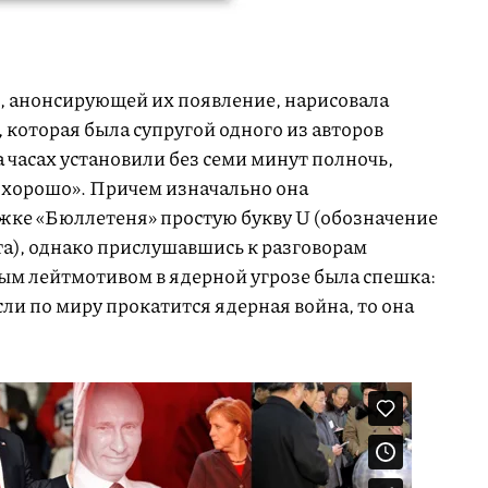
, анонсирующей их появление, нарисовала
которая была супругой одного из авторов
а часах установили без семи минут полночь,
и хорошо». Причем изначально она
жке «Бюллетеня» простую букву U (обозначение
та), однако прислушавшись к разговорам
ным лейтмотивом в ядерной угрозе была спешка:
сли по миру прокатится ядерная война, то она