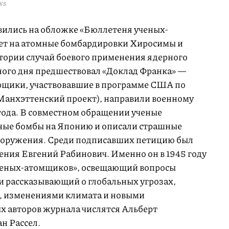
EWS
вились на обложке «Бюллетеня ученых-
твет на атомные бомбардировки Хиросимы и
тории случай боевого применения ядерного
ого дня предшествовал «Доклад Франка» —
рщики, участвовавшие в программе США по
Манхэттенский проект), направили военному
года. В совместном обращении ученые
мные бомбы на Японию и описали страшные
вооружения. Среди подписавших петицию был
ния Евгений Рабинович. Именно он в 1945 году
ченых-атомщиков», освещающий вопросы
 рассказывающий о глобальных угрозах,
, изменениями климата и новыми
х авторов журнала числятся Альберт
н Рассел.