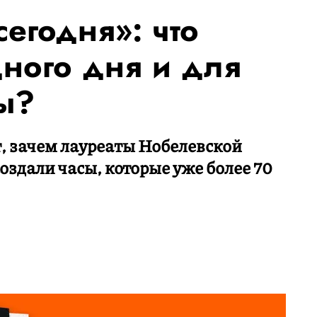
егодня»: что
дного дня и для
ы?
, зачем лауреаты Нобелевской
здали часы, которые уже более 70