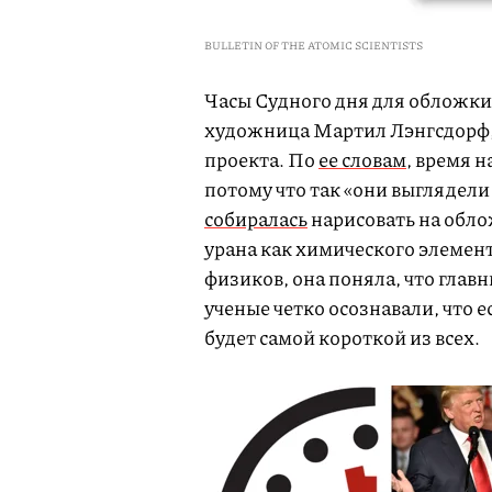
BULLETIN OF THE ATOMIC SCIENTISTS
Часы Судного дня для обложки
художница Мартил Лэнгсдорф, 
проекта. По
ее словам
, время н
потому что так «они выглядел
собиралась
нарисовать на обло
урана как химического элемен
физиков, она поняла, что глав
ученые четко осознавали, что е
будет самой короткой из всех.