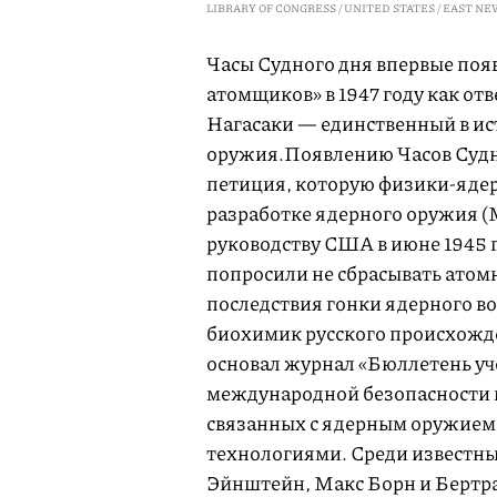
LIBRARY OF CONGRESS / UNITED STATES / EAST N
Часы Судного дня впервые поя
атомщиков» в 1947 году как о
Нагасаки — единственный в ис
оружия.Появлению Часов Судн
петиция, которую физики-яде
разработке ядерного оружия (
руководству США в июне 1945 
попросили не сбрасывать ато
последствия гонки ядерного 
биохимик русского происхожде
основал журнал «Бюллетень у
международной безопасности и
связанных с ядерным оружием
технологиями. Среди известны
Эйнштейн, Макс Борн и Бертра