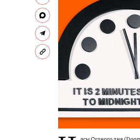
асы Судного дня (Doom