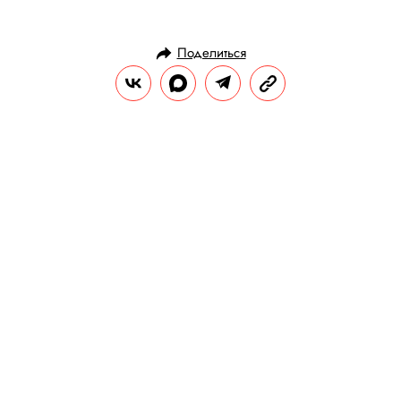
Поделиться
ИСТОРИИ
ИНТЕРНЕТ
27.07.2016, 15:33
Порча по Instagram*. Часть 1
Гадание в перископе, приворот по
«Вконтакте» и магический коучинг —
рынок экстрасенсорных услуг внезапно
прорвался в современность и прекрасно
там себя чувствует. Правила жизни
погрузился в жизнь победительницы
«Битвы Экстрасенсов» Натальи Бантеевой,