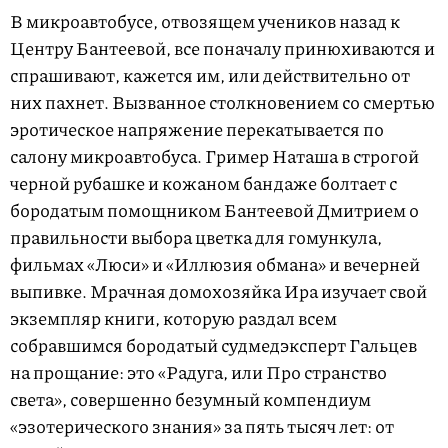
В микроавтобусе, отвозящем учеников назад к
Центру Бантеевой, все поначалу принюхиваются и
спрашивают, кажется им, или действительно от
них пахнет. Вызванное столкновением со смертью
эротическое напряжение перекатывается по
салону микроавтобуса. Гример Наташа в строгой
черной рубашке и кожаном бандаже болтает с
бородатым помощником Бантеевой Дмитрием о
правильности выбора цветка для гомункула,
фильмах «Люси» и «Иллюзия обмана» и вечерней
выпивке. Мрачная домохозяйка Ира изучает свой
экземпляр книги, которую раздал всем
собравшимся бородатый судмедэксперт Гальцев
на прощание: это «Радуга, или Про странство
света», совершенно безумный компендиум
«эзотерического знания» за пять тысяч лет: от