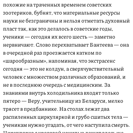
похожие на траченных временем советских
эзотериков, бубнят, что материальные ресурсы
науки не безграничны и нельзя отметать духовный
пласт так, как это делалось в советские годы,
ученики — сегодня их всего шесть — заметно
нервничают. Слово перехватывает Бантеева — она
в очередной раз проезжается катком по
«шарообразным», напоминая, что экстрасенс
сегодня — это не колдун, а сверхчувствительный
человек с множеством различных образований, и
не в последнюю очередь с медицинским. За
знаниями внутрь холодильника входят только
пятеро — Веру, учительницу из Беларуси, мелко
трясет в предбаннике. На столах лежат два
распиленных циркуляркой и грубо сшитых тела —
ученикам нужно угадать, от чего наступила смерть.
Циркулярка с кровавой накипью лежит здесь же,