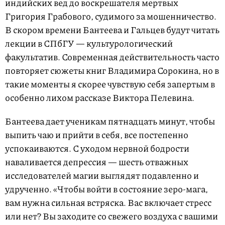
индийских вед до воскрешателя мертвых
Григория Грабового, судимого за мошенничество.
В скором времени Бантеева и Гальцев будут читать
лекции в СПбГУ — культурологический
факультатив. Современная действительность часто
повторяет сюжеты книг Владимира Сорокина, но в
такие моменты я скорее чувствую себя запертым в
особенно лихом рассказе Виктора Пелевина.
Бантеева дает ученикам пятнадцать минут, чтобы
выпить чаю и прийти в себя, все постепенно
успокаиваются. С уходом нервной бодрости
наваливается депрессия — шесть отважных
исследователей магии выглядят подавленно и
удрученно. «Чтобы войти в состояние зеро-мага,
вам нужна сильная встряска. Вас включает стресс
или нет? Вы заходите со свежего воздуха с вашими