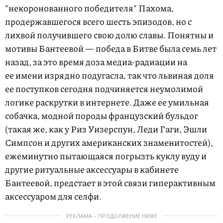
"некоронованного победителя" Пахома,
продержавшегося всего шесть эпизодов, но с
лихвой получившего свою долю славы. Понятны и
мотивы Бантеевой — победа в Битве была семь лет
назад, за это время доза медиа-радиации на
ее имени изрядно подугасла, так что львиная доля
ее поступков сегодня подчиняется неумолимой
логике раскрутки в интернете. Даже ее умильная
собачка, модной породы французский бульдог
(такая же, как у Риз Уизерспун, Леди Гаги, Эшли
Симпсон и других американских знаменитостей),
ежеминутно пытающаяся погрызть куклу вуду и
другие ритуальные аксессуары в кабинете
Бантеевой, предстает в этой связи гиперактивным
аксессуаром для селфи.
РЕКЛАМА – ПРОДОЛЖЕНИЕ НИЖЕ