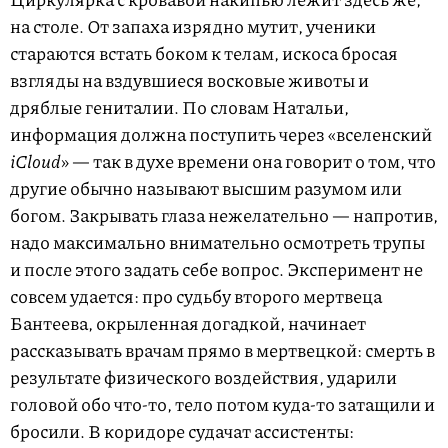
на столе. От запаха изрядно мутит, ученики
стараются встать боком к телам, искоса бросая
взгляды на вздувшиеся восковые животы и
дряблые гениталии. По словам Натальи,
информация должна поступить через «вселенский
iCloud
» — так в духе времени она говорит о том, что
другие обычно называют высшим разумом или
богом. Закрывать глаза нежелательно — напротив,
надо максимально внимательно осмотреть трупы
и после этого задать себе вопрос. Эксперимент не
совсем удается: про судьбу второго мертвеца
Бантеева, окрыленная догадкой, начинает
рассказывать врачам прямо в мертвецкой: смерть в
результате физического воздействия, ударили
головой обо что-то, тело потом куда-то затащили и
бросили. В коридоре судачат ассистенты: