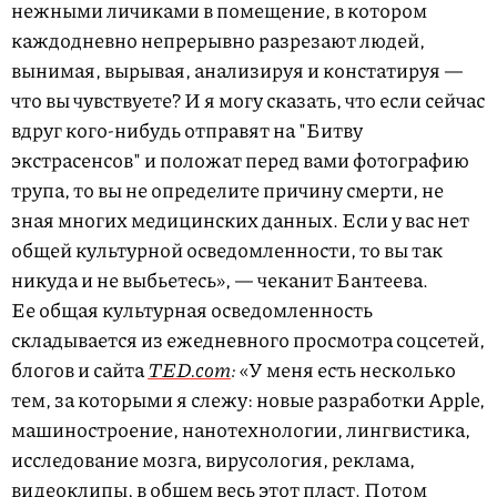
нежными личиками в помещение, в котором
каждодневно непрерывно разрезают людей,
вынимая, вырывая, анализируя и констатируя —
что вы чувствуете? И я могу сказать, что если сейчас
вдруг кого-нибудь отправят на "Битву
экстрасенсов" и положат перед вами фотографию
трупа, то вы не определите причину смерти, не
зная многих медицинских данных. Если у вас нет
общей культурной осведомленности, то вы так
никуда и не выбьетесь», — чеканит Бантеева.
Ее общая культурная осведомленность
складывается из ежедневного просмотра соцсетей,
блогов и сайта
TED.com
:
«У меня есть несколько
тем, за которыми я слежу: новые разработки Apple,
машиностроение, нанотехнологии, лингвистика,
исследование мозга, вирусология, реклама,
видеоклипы, в общем весь этот пласт. Потом