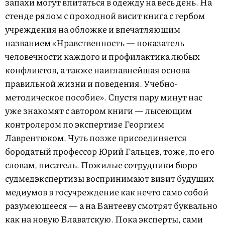
запахи могут впитаться в одежду на весь день. На
стенде рядом с проходной висит книга с гербом
учреждения на обложке и впечатляющим
названием «Нравственность — показатель
человечности каждого и профилактика любых
конфликтов, а также наиглавнейшая основа
правильной жизни и поведения. Учебно-
методическое пособие». Спустя пару минут нас
уже знакомят с автором книги — лысеющим
контролером по экспертизе Георгием
Лаврентюком. Чуть позже присоединяется
бородатый профессор Юрий Гальцев, тоже, по его
словам, писатель. Пожилые сотрудники бюро
судмедэкспертизы воспринимают визит будущих
медиумов в госучреждение как нечто само собой
разумеющееся — а на Бантееву смотрят буквально
как на новую Блаватскую. Пока эксперты, сами