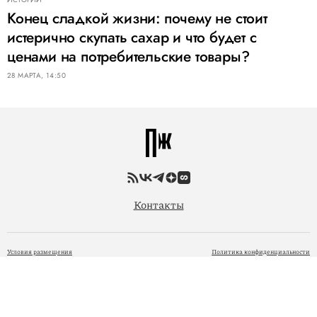
Конец сладкой жизни: почему не стоит
истерично скупать сахар и что будет с
ценами на потребительские товары?
28 МАРТА, 14:50
Контакты
Условия размещения
Политика конфиденциальности
© 2005 — 2026 ООО «Фэшн Пресс»
При размещении материалов на Сайте Пользователь безвозмездно предоставляет ООО «Фэшн
Пресс» неисключительные права на использование, воспроизведение, распространение, создание
производных произведений, а также на демонстрацию материалов и доведение их до всеобщего
сведения через сайт
www.pravilamag.ru
. 18+