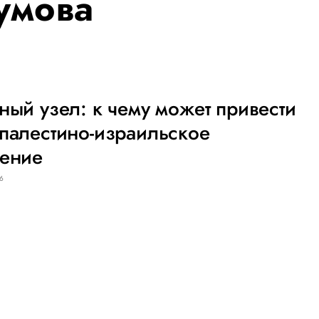
умова
ный узел: к чему может привести
палестино-израильское
рение
26