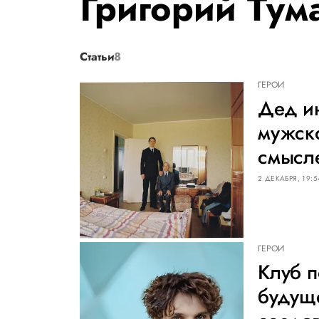
Григорий Тум
Статьи
8
ГЕРОИ
Дед и
мужск
смысл
2 ДЕКАБРЯ, 19:5
ГЕРОИ
Клуб п
будуще