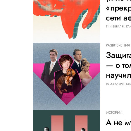
«прекр
сети а
11 ФЕВРАЛЯ, 17:
РАЗВЛЕЧЕНИЯ
Защита
— о то
научи
10 ДЕКАБРЯ, 13:
ИСТОРИИ
А не м