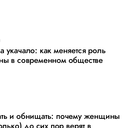
И
 укачало: как меняется роль
ны в современном обществе
ть и обнищать: почему женщины
только) до сих пор верят в