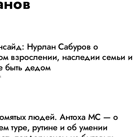
анов
нсайд: Нурлан Сабуров о
ом взрослении, наследии семьи и
е быть дедом
4
омятых людей. Антоха МС — о
м туре, рутине и об умении