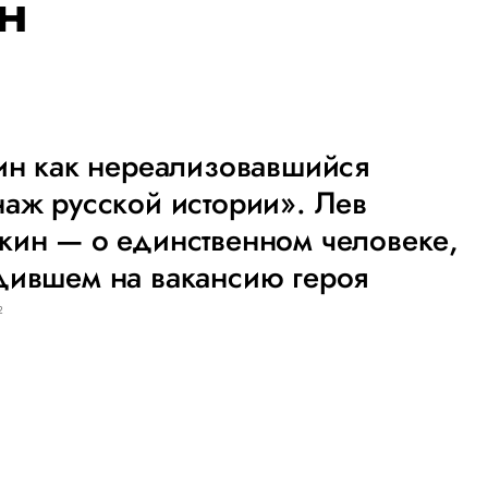
н
ин как нереализовавшийся
аж русской истории». Лев
кин — о единственном человеке,
дившем на вакансию героя
2