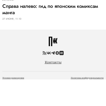
Справа налево: гид по японским комиксам
манга
27 ИЮНЯ, 11:10
Контакты
Условия размещения
Политика конфиденциальности
© 2005 — 2026 ООО «Фэшн Пресс»
При размещении материалов на Сайте Пользователь безвозмездно предоставляет ООО «Фэшн
Пресс» неисключительные права на использование, воспроизведение, распространение, создание
производных произведений, а также на демонстрацию материалов и доведение их до всеобщего
сведения через сайт
www.pravilamag.ru
. 18+