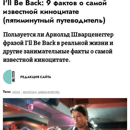
I'll Be Back: 9 фактов о самой
известной киноцитате
(пятиминутный путеводитель)
Пользуется ли Арнольд Шварценеггер
фразой I'll Be Back в реальной жизни и
другие занимательные факты о самой
известной киноцитате.
РЕДАКЦИЯ САЙТА
Теги:
кино
арнольд шварценеггер