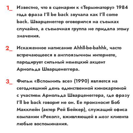
Известно, что в сценарии к «Терминатору» 1984
года фраза I’ll be back звучала как I’ll come
back. Шварценеггер оговорился на съемках
случайно, а съемочная группа не придала этому
значения.
Искаженное написание Ahhll-be-bahhk, часто
встречающееся в англоязычном интернете,
пародирует сильный немецкий акцент
Арнольда Шварценеггера.
Фильм «Вспомнить все» (1990) является на
сегодняшний день единственной кинокартиной
с участием Арнольда Шварценеггера, где фразу
I’ll be back говорит не он. Ее произносит Боб
Макклейн (актер Рей Бейкер), служащий офиса
компании «Рекол», вживляющей в мозг клиента
любые воспоминания.