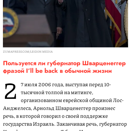
ZUMAPRESS.COM/LEGION MEDIA
Пользуется ли губернатор Шварценеггер
фразой I’ll be back в обычной жизни
2
7 июля 2006 года, выступая перед 10-
тысячной толпой на митинге,
организованном еврейской общиной Лос-
Анджелеса, Арнольд Шварценеггер произнес
речь, в которой говорил о своей поддержке
государства Израиль. Заканчивая речь, губернатор