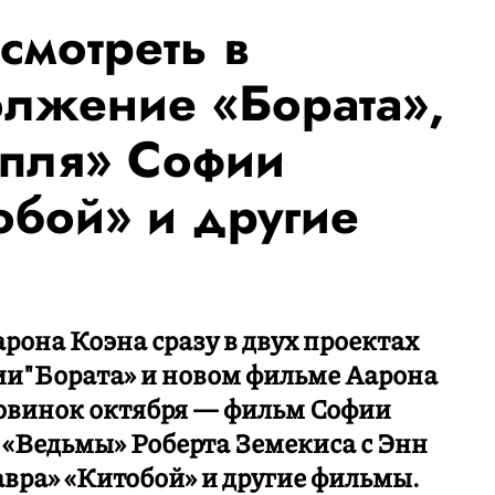
смотреть в
олжение «Бората»,
пля» Софии
обой» и другие
рона Коэна сразу в двух проектах
и"Бората» и новом фильме Аарона
новинок октября — фильм Софии
«Ведьмы» Роберта Земекиса с Энн
вра» «Китобой» и другие фильмы.