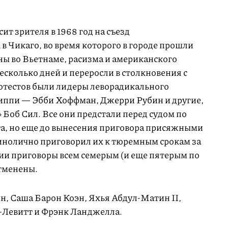
т зрителя в 1968 год на съезд
 Чикаго, во время которого в городе прошли
ны во Вьетнаме, расизма и американского
сколько дней и переросли в столкновения с
отестов были лидеры леворадикального
иппи — Эбби Хоффман, Джерри Рубин и другие,
 Боб Сил. Все они предстали перед судом по
а, но еще до вынесения приговора присяжными
динолично приговорил их к тюремным срокам за
вии приговоры всем семерым (и еще пятерым по
тменены.
н, Саша Барон Коэн, Яхья Абдул-Матин II,
-Левитт и Фрэнк Ланджелла.