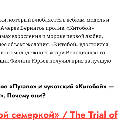
ки, который влюбляется в вебкам-модель и
ША через Берингов пролив. «Китобой»
амах взросления и мороке первой любви,
нее объект желания. «Китобой» удостоился
ов» от молодежного жюри Венецианского
вщик Филипп Юрьев получил приз за лучшую
кое «Пугало» и чукотский «Китобой» —
а». Почему они?
й семеркой» / The Trial of