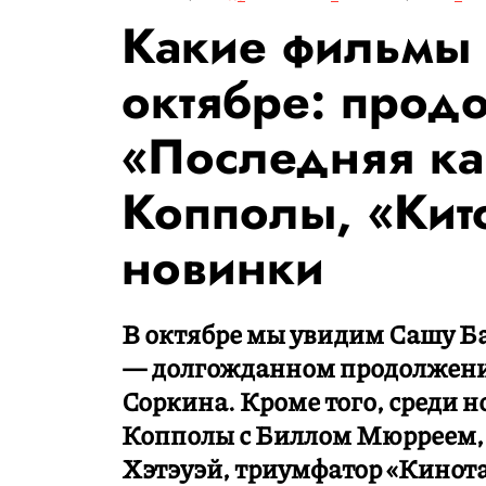
Какие фильмы 
октябре: прод
«Последняя ка
Копполы, «Кит
новинки
В октябре мы увидим Сашу Ба
— долгожданном продолжени
Соркина. Кроме того, среди 
Копполы с Биллом Мюрреем, 
Хэтэуэй, триумфатор «Кинота