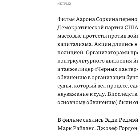
NETFLIX
Фильм Аарона Соркина переноси
Демократической партии США в
массовые протесты против вой
капитализма. Акции длились не
полицией. Организаторами пр
контркультурного движения й
а также лидер «Черных пантер»
обвинению в организации бунт
судья, который вел процесс, е
неуважение к суду. Впоследст
основному обвинению) были о
В фильме снялись Эдди Редмэй
Марк Райлэнс, Джозеф Гордон