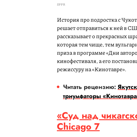
SPPR
История про подростка с Чукот
решает отправиться к ней в С
рассказывает о прекрасных шр
которая тем чище, тем вульгар
приза в программе «Дни автор
кинофестиваля, а его постано
режиссуру на «Кинотавре».
Читать рецензию:
Якутс
триумфаторы «Кинотавр
«Суд над чикагско
Chicago 7