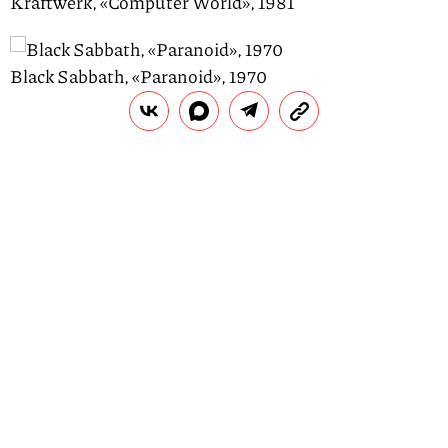
Kraftwerk, «Computer World», 1981
Black Sabbath, «Paranoid», 1970
П
омимо музыкальной карьеры и проекта
The Kitten Covers
, стартовавшего в конце
2011 года, Альфра Мартини является
активной участницей ряда зоозащитных
организаций США — в частности, Американского
общества по предотвращению жестокого
обращения с животными (ASPCA).
Статьи по теме