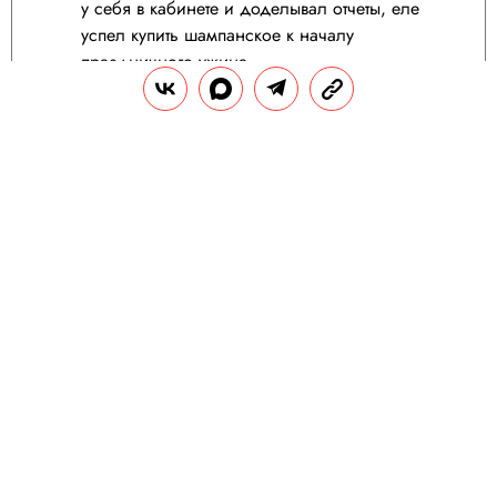
у себя в кабинете и доделывал отчеты, еле
успел купить шампанское к началу
праздничного ужина.
На самом красивом празднике, в окружении
самых прекрасных людей, мы гуляли трое
суток, еле выжили, но это того стоило.
Поделиться
Пройдите еще: