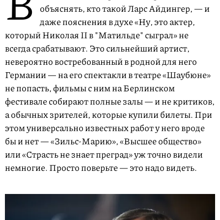
В
объяснять, кто такой Ларс Айдингер, — и
даже пояснения в духе «Ну, это актер,
который Николая II в "Матильде" сыграл» не
всегда срабатывают. Это сильнейший артист,
невероятно востребованный в родной для него
Германии — на его спектакли в театре «Шаубюне»
не попасть, фильмы с ним на Берлинском
фестивале собирают полные залы — и не критиков,
а обычных зрителей, которые купили билеты. При
этом универсально известных работ у него вроде
бы и нет — «Зильс-Марию», «Высшее общество»
или «Страсть не знает преград» уж точно видели
немногие. Просто поверьте — это надо видеть.