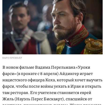
КАРО-ПРЕМЬЕР
В новом фильме Вадима Перельмана «Уроки
фарси» (в прокате с 8 апреля) Айдингер играет
нацистского офицера Коха, который хочет выучить
фарси, чтобы после войны уехать в Иран и открыть
там ресторан. Его учителем становится еврей
Жиль (Науэль Перес Бискаярт), спасшийся от
расстрела, прикинувшись персом. Жилю придется