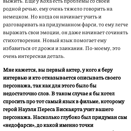
выжить. Еще у Коха есть проблемы со своей
родной речью, ему очень тяжело говорить на
немецком. Но когда он начинает учить и
разговаривать на придуманном фарси, то ему легче
выражать свои эмоции, он даже начинает сочинять
стихотворения. Новый язык помогает ему
избавиться от дрожи и заикания. По-моему, это
очень интересная деталь.
Мне кажется, вы первый актер, у кого я беру
интервью и кто отказывается описывать своего
персонажа, так как для этого было бы
недостаточно слов. В таком случае я бы хотел
спросить про тот самый язык в фильме, которому
герой Науэля Переса Бискаярта учит вашего
персонажа. Насколько глубоко был придуман сам
«недофарси», до какой именно точки