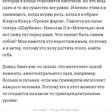
которая в конце становится бабочкой, но это ведь
одно и то же существо все равно. Именно этим я и
занимаюсь, когда играю роль, когда я в образе
Клауса Коха в «Уроках фарси», Гамлета на сцене
театра «Шаубюне», Николая II в «Матильде» или
вот сижу тут перед вами. Что значит быть самим
собой? Мне кажется это недостижимым, поэтому
я и актер, потому что хочу достичь этого, найти
себя.
Дэвид Линч как-то сказал, что интеллект одной
комнаты, кинотеатрального зала, например,
больше и сильнее, если мы суммируем интеллект
каждого человека. Потому что в этот момент что-
то создается на каком-то трансцендентальном
уровне.
РЕКЛАМА – ПРОДОЛЖЕНИЕ НИЖЕ