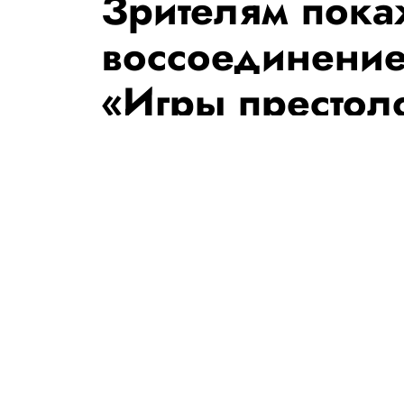
Зрителям пока
воссоединени
«Игры престол
РЕДАКЦИЯ САЙТА
Теги:
сериалы
игра престолов