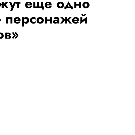
жут еще одно
е персонажей
ов»