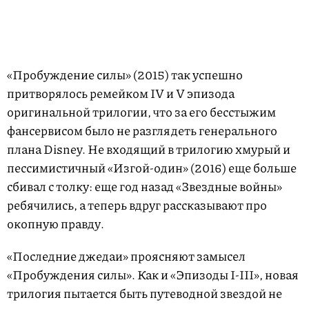
«Пробуждение силы» (2015) так успешно
притворялось ремейком IV и V эпизода
оригинальной трилогии, что за его бесстыжим
фансервисом было не разглядеть генерального
плана Disney. Не входящий в трилогию хмурый и
пессимистичный «Изгой-один» (2016) еще больше
сбивал с толку: еще год назад «Звездные войны»
ребячились, а теперь вдруг рассказывают про
окопную правду.
«Последние джедаи» проясняют замысел
«Пробуждения силы». Как и «Эпизоды I-III», новая
трилогия пытается быть путеводной звездой не