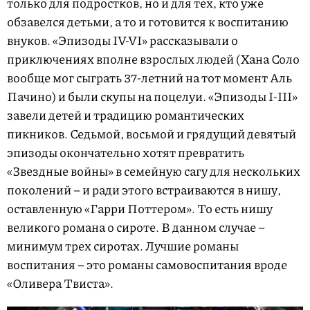
только для подростков, но и для тех, кто уже
обзавелся детьми, а то и готовится к воспитанию
внуков. «Эпизоды IV-VI» рассказывали о
приключениях вполне взрослых людей (Хана Соло
вообще мог сыграть 37-летний на тот момент Аль
Пачино) и были скупы на поцелуи. «Эпизоды I-III»
завели детей и традицию романтических
пикников. Седьмой, восьмой и грядущий девятый
эпизоды окончательно хотят превратить
«Звездные войны» в семейную сагу для нескольких
поколений – и ради этого встраиваются в нишу,
оставленную «Гарри Поттером». То есть нишу
великого романа о сироте. В данном случае –
минимум трех сиротах. Лучшие романы
воспитания – это романы самовоспитания вроде
«Оливера Твиста».