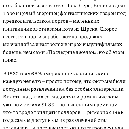
новобранцев выделяются Лора Дерн, Бенисио дель
Торо и целый зверинец фантастических тварей под
предводительством поргов – маленьких
пингвинчиков с глазами кота из Шрека. Скорее
всего, эти порги заработают на продажах
мерчандайза и гастролях в играх и мультфильмах
больше, чем сами «Последние джедаи», но об этом
ниже.
В 1930 году 65% американцев ходили в кино
каждую неделю – просто потому, что фильмы были
доступным развлечением без особых альтернатив.
Билеты на двоих со сладостям и романтическим
ужином стоили $1.86 – по нынешним временам
что-то вроде тридцати долларов. Примерно с 1965
года самым доступным из развлечений стал
телевизор – и посещаемость кинотеатров рухнула.