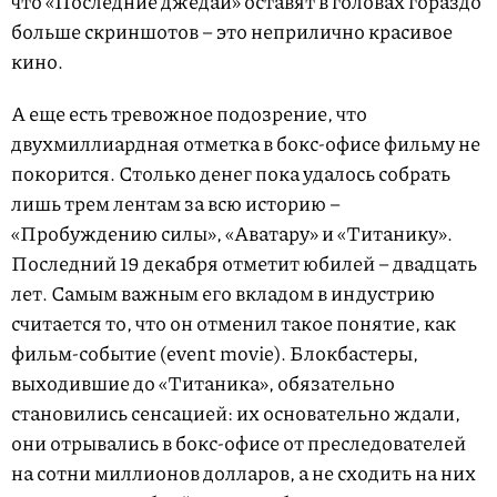
что «Последние джедаи» оставят в головах гораздо
больше скриншотов – это неприлично красивое
кино.
А еще есть тревожное подозрение, что
двухмиллиардная отметка в бокс-офисе фильму не
покорится. Столько денег пока удалось собрать
лишь трем лентам за всю историю –
«Пробуждению силы», «Аватару» и «Титанику».
Последний 19 декабря отметит юбилей – двадцать
лет. Самым важным его вкладом в индустрию
считается то, что он отменил такое понятие, как
фильм-событие (event movie). Блокбастеры,
выходившие до «Титаника», обязательно
становились сенсацией: их основательно ждали,
они отрывались в бокс-офисе от преследователей
на сотни миллионов долларов, а не сходить на них