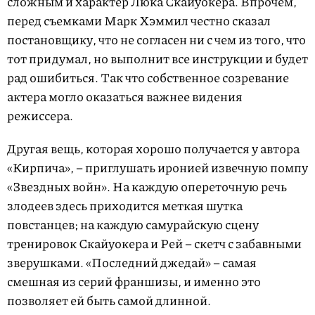
сложным и характер Люка Скайуокера. Впрочем,
перед съемками Марк Хэммил честно сказал
постановщику, что не согласен ни с чем из того, что
тот придумал, но выполнит все инструкции и будет
рад ошибиться. Так что собственное созревание
актера могло оказаться важнее видения
режиссера.
Другая вещь, которая хорошо получается у автора
«Кирпича», – приглушать иронией извечную помпу
«Звездных войн». На каждую опереточную речь
злодеев здесь приходится меткая шутка
повстанцев; на каждую самурайскую сцену
тренировок Скайуокера и Рей – скетч с забавными
зверушками. «Последний джедай» – самая
смешная из серий франшизы, и именно это
позволяет ей быть самой длинной.