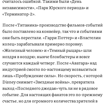
считалось ошибкой. Такими были «День
независимости», «Парк Юрского периода» и
«Терминатор-2».
После «Титаника» производство фильмов-событий
было поставлено на конвейер, так что и событиями
они быть перестали. «Гарри Поттер» и «Властелин
колец» зарабатывали примерно поровну;
«Железный человек» и «Темный рыцарь» шли
ноздря в ноздрю; нынче блокбастеры и вовсе
случаются каждый четверг. После «Аватара» над
индустрией смогло по-настоящему возвыситься
лишь «Пробуждение силы». Но скорость, с которой
Disney снимает «Звездные войны», превратила
выход «Последнего джедая» чуть ли не в рядовое
событие. Для настоящих фанатов это по-прежнему
счастье, но для огромного количества зрителей в