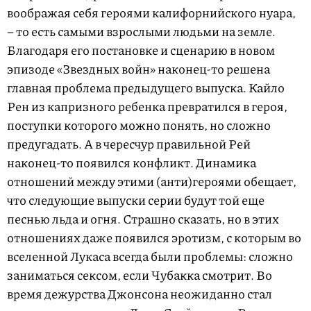
воображая себя героями калифорнийского нуара,
– то есть самыми взрослыми людьми на земле.
Благодаря его постановке и сценарию в новом
эпизоде «Звездных войн» наконец-то решена
главная проблема предыдущего выпуска. Кайло
Рен из капризного ребенка превратился в героя,
поступки которого можно понять, но сложно
предугадать. А в чересчур правильной Рей
наконец-то появился конфликт. Динамика
отношений между этими (анти)героями обещает,
что следующие выпуски серии будут той еще
песнью льда и огня. Страшно сказать, но в этих
отношениях даже появился эротизм, с которым во
вселенной Лукаса всегда были проблемы: сложно
заниматься сексом, если Чубакка смотрит. Во
время дежурства Джонсона неожиданно стал