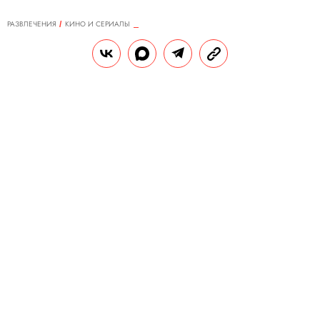
РАЗВЛЕЧЕНИЯ
КИНО И СЕРИАЛЫ
14.12.2017, 00:46
Ларс Айдингер: «Я бы очень
хотел сняться у Кирилла
Серебренникова»
К огорчению всех противников
«Матильды», Ларс Айдингер —
неуловимый актер, и интервью с ним
Правила жизни пришлось брать дважды.
Сначала — за пять минут в Берлине, на
октябрьской премьере фильма,
организованной проектом Kino.Kartina.TV.
Затем — на ноябрьской Неделе русского
кино в Лондоне, где Айдингер проиграл в