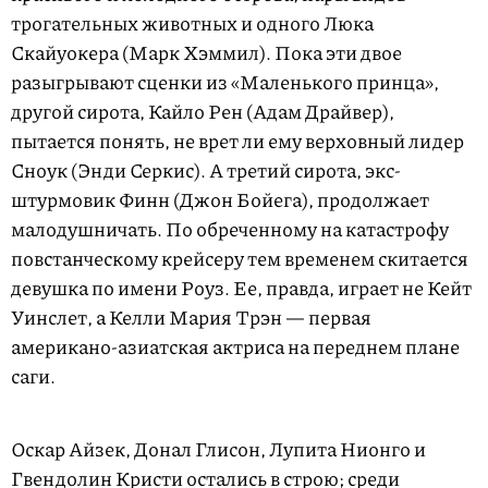
трогательных животных и одного Люка
Скайуокера (Марк Хэммил). Пока эти двое
разыгрывают сценки из «Маленького принца»,
другой сирота, Кайло Рен (Адам Драйвер),
пытается понять, не врет ли ему верховный лидер
Сноук (Энди Серкис). А третий сирота, экс-
штурмовик Финн (Джон Бойега), продолжает
малодушничать. По обреченному на катастрофу
повстанческому крейсеру тем временем скитается
девушка по имени Роуз. Ее, правда, играет не Кейт
Уинслет, а Келли Мария Трэн — первая
американо-азиатская актриса на переднем плане
саги.
Оскар Айзек, Донал Глисон, Лупита Нионго и
Гвендолин Кристи остались в строю; среди