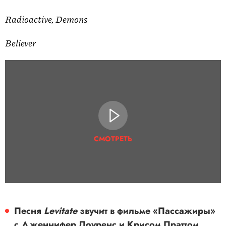
Radioactive, Demons
Believer
СМОТРЕТЬ
Песня
Levitate
звучит в фильме «Пассажиры»
с Дженнифер Лоуренс и Крисом Праттом.