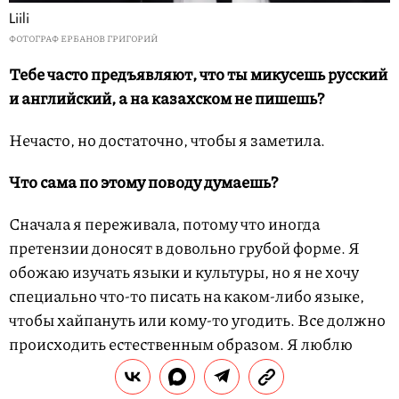
Liili
ФОТОГРАФ ЕРБАНОВ ГРИГОРИЙ
Тебе часто предъявляют, что ты микусешь русский
и английский, а на казахском не пишешь?
Нечасто, но достаточно, чтобы я заметила.
Что сама по этому поводу думаешь?
Сначала я переживала, потому что иногда
претензии доносят в довольно грубой форме. Я
обожаю изучать языки и культуры, но я не хочу
специально что-то писать на каком-либо языке,
чтобы хайпануть или кому-то угодить. Все должно
происходить естественным образом. Я люблю
свою родину, и я обязательно напишу что-то на
казахском. Но в свое время.