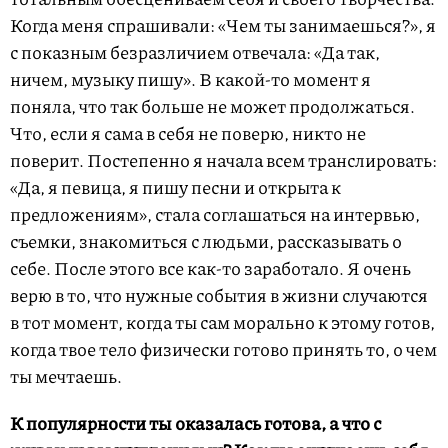
Когда меня спрашивали: «Чем ты занимаешься?», я
с показным безразличием отвечала: «Да так,
ничем, музыку пишу». В какой-то момент я
поняла, что так больше не может продолжаться.
Что, если я сама в себя не поверю, никто не
поверит. Постепенно я начала всем транслировать:
«Да, я певица, я пишу песни и открыта к
предложениям», стала соглашаться на интервью,
съемки, знакомиться с людьми, рассказывать о
себе. После этого все как-то заработало. Я очень
верю в то, что нужные события в жизни случаются
в тот момент, когда ты сам морально к этому готов,
когда твое тело физически готово принять то, о чем
ты мечтаешь.
К популярности ты оказалась готова, а что с