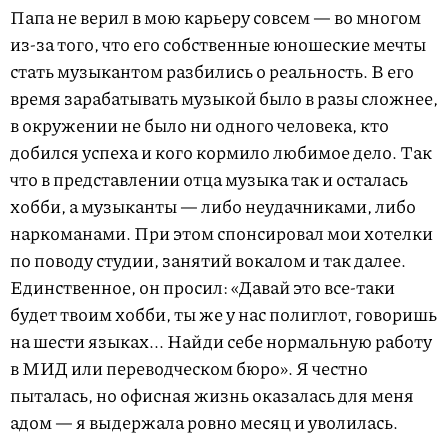
Папа не верил в мою карьеру совсем — во многом
из-за того, что его собственные юношеские мечты
стать музыкантом разбились о реальность. В его
время зарабатывать музыкой было в разы сложнее,
в окружении не было ни одного человека, кто
добился успеха и кого кормило любимое дело. Так
что в представлении отца музыка так и осталась
хобби, а музыканты — либо неудачниками, либо
наркоманами. При этом спонсировал мои хотелки
по поводу студии, занятий вокалом и так далее.
Единственное, он просил: «Давай это все-таки
будет твоим хобби, ты же у нас полиглот, говоришь
на шести языках... Найди себе нормальную работу
в МИД или переводческом бюро». Я честно
пыталась, но офисная жизнь оказалась для меня
адом — я выдержала ровно месяц и уволилась.