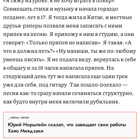
Совмещать стихи и музыку я начала гораздо
позднее, лет в 17. Я тогда
жила в Китае
, и местные
друзья-рэперы позвали меня записать с ними
припев на песню. Я прихожу к ним в студию, а они
говорят: «Только припев не написан». Я такая: «А
что я должна петь?» «Ну напиши, ты же по-любому
умеешь писать». Я не подала виду,
вернулась к себе
в общагу
и за 18 часов написала припев. На
следующий день тут же написала еще один трек
уже для себя, под гитару. Так пошло-поехало —
песни как-то сразу начали сочиняться структурно,
как будто внутри меня включили рубильник.
сейчас читают
Юрий Норштейн сказал, что завещает свои работы
Хаяо Миядзаки