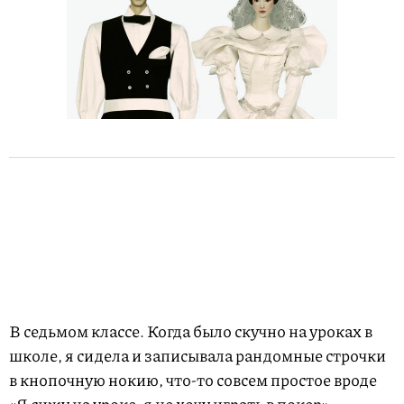
В седьмом классе. Когда было скучно на уроках в
школе, я сидела и записывала рандомные строчки
в кнопочную нокию, что-то совсем простое вроде
«Я сижу на уроке, я не хочу играть в покер».