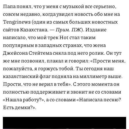
Папа понял, что у меня с музыкой все серьезно,
совсем недавно, когда увидел новость обо мне на
Tengrinews (один из самых больших новостных
сайтов Казахстана. —
Прим. ПЖ
). Издание
написало, что мой трек Hot стал таким
популярным в западных странах, что жена
Джейсона Стейтема сняла под него ролик. Он тут
же мне позвонил, плакал и говорил: «Прости меня,
пожалуйста, я горжусь тобой. Ты сегодня наш
казахстанский флаг подняла на миллиметр выше.
Прости, что не верил в тебя». С этого момента он
полностью поддерживает и звонит не со словами
«Нашла работу?», а со словами «Написала песню?
Есть демки?».