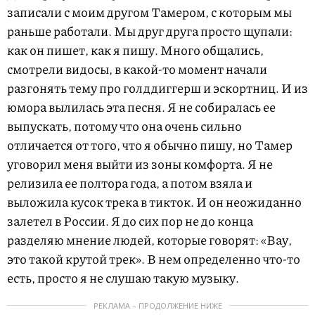
записали с моим другом Тамером, с которым мы
раньше работали. Мы друг друга просто щупали:
как он пишет, как я пишу. Много общались,
смотрели видосы, в какой-то момент начали
разгонять тему про голддиггерш и эскортниц. И из
юмора вылилась эта песня. Я не собиралась ее
выпускать, потому что она очень сильно
отличается от того, что я обычно пишу, но Тамер
уговорил меня выйти из зоны комфорта. Я не
релизила ее полтора года, а потом взяла и
выложила кусок трека в тикток. И он неожиданно
залетел в России. Я до сих пор не до конца
разделяю мнение людей, которые говорят: «Вау,
это такой крутой трек». В нем определенно что-то
есть, просто я не слушаю такую музыку.
РЕКЛАМА – ПРОДОЛЖЕНИЕ НИЖЕ