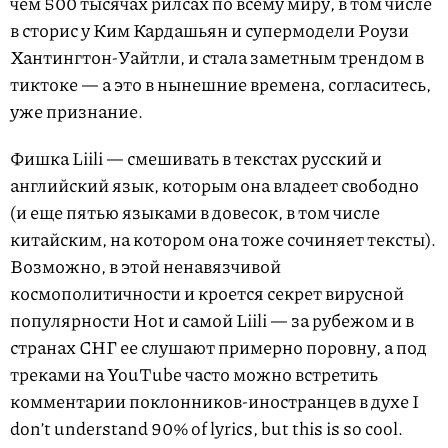
чем 500 тысячах рилсах по всему миру, в том числе
в сторис у Ким Кардашьян и супермодели Роузи
Хантингтон-Уайтли, и стала заметным трендом в
тиктоке — а это в нынешние времена, согласитесь,
уже признание.
Фишка Liili — смешивать в текстах русский и
английский язык, которым она владеет свободно
(и еще пятью языками в довесок, в том числе
китайским, на котором она тоже сочиняет тексты).
Возможно, в этой ненавязчивой
космополитичности и кроется секрет вирусной
популярности Hot и самой Liili — за рубежом и в
странах СНГ ее слушают примерно поровну, а под
треками на YouTube часто можно встретить
комментарии поклонников-иностранцев в духе I
don’t understand 90% of lyrics, but this is so cool.