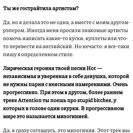
Ты же гострайтила артистам?
Да, но я делала это не одна, а вместе с моим другом-
рэпером. Иногда меня просили знакомые артисты
помочь написать какие-то куски, куплеты или что-
то перевести на английский. Но нечасто: я все-таки
пишу в определенном стиле.
Лирическая героиня твоей песни Hot —
независимая и уверенная в себе девушка, которой
не нужны парни с неясными намерениями. Очень
прогрессивно. При этом в другом, более раннем
треке Attention ты поешь про stupid bitches, у
которых в голове одни окурки. В прогрессивном
мире это называется мизогинией.
Да, я сразу соглашусь, это мизогиния. Этот трек мы