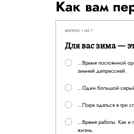
Как вам пе
ВОПРОС 1 ИЗ 7
Для вас зима — э
…Время постоянной ор
зимней депрессией.
…Один большой серый
…Пора одеться в три с
…Время работы. Как и ле
жизнь.