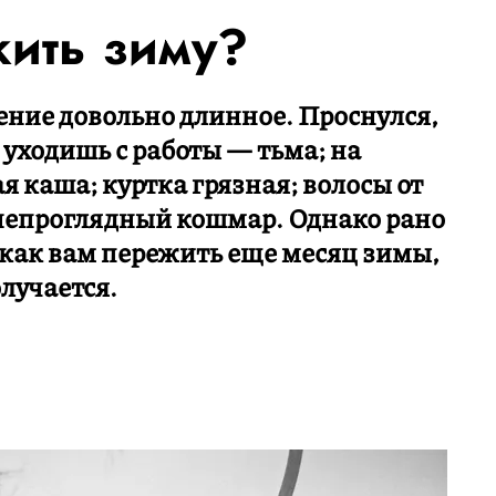
жить зиму?
ние довольно длинное. Проснулся,
 уходишь с работы — тьма; на
ая каша; куртка грязная; волосы от
 непроглядный кошмар. Однако рано
 как вам пережить еще месяц зимы,
олучается.