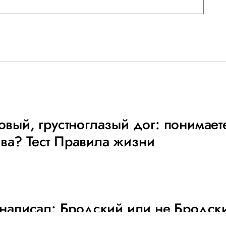
совый, грустноглазый дог: понимае
ва? Тест Правила жизни
о написал: Бродский или не Бродск