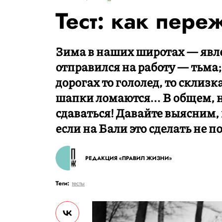
Тест: как пере
Зима в наших широтах — явле
отправился на работу — тьма;
дорогах то гололед, то склизк
шапки ломаются... В общем,
сдаваться! Давайте выясним,
если на Бали это сделать не п
РЕДАКЦИЯ «ПРАВИЛ ЖИЗНИ»
Теги:
тесты