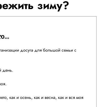
режить зиму?
то…
ганизации досуга для большой семьи с
 день.
лоя.
то, как и осень, как и весна, как и вся моя