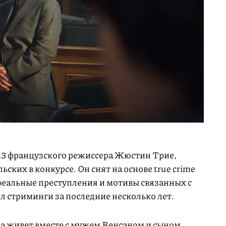
3 французского режиссера Жюстин Трие,
ьских в конкурсе. Он снят на основе true crime
 реальные преступления и мотивы связанных с
л стриминги за последние несколько лет.
а живет вместе с мужем Венсаном и сыном