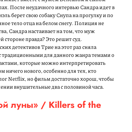
ах. После неудачного интервью Сандра идет в
эль берет свою собаку Снупа на прогулку и по
ное тело отца на белом снегу. Полиция не
а, Сандра настаивает на том, что муж
й стороне правда? Это решит суд.
их детективов Трие на этот раз сняла
с традиционными для данного жанра темами о
фактами, которые можно интерпретировать
м ничего нового, особенно для тех, кто
лог Netflix, но фильм достаточно хорош, чтобы
ении внушительные два с половиной часа.
 луны» / Killers of the