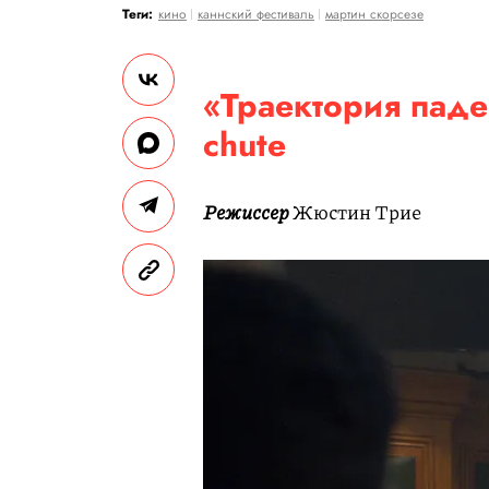
Теги:
кино
каннский фестиваль
мартин скорсезе
«Траектория паде
chute
Режиссер
Жюстин Трие