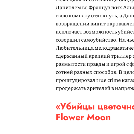
Даниэлем во Французских Альп
свою комнату отдохнуть, а Дани
возвращении видит окровавлен
исключает возможность убийств
совершил самоубийство. На чье
Любительница мелодраматическ
сдержанный крепкий триллер 
размытости правды и игрой с 
сотней разных способов. В цело
проштудировал true crime ката
продержать зрителей в напряж
«Убийцы цветочной
Flower Moon