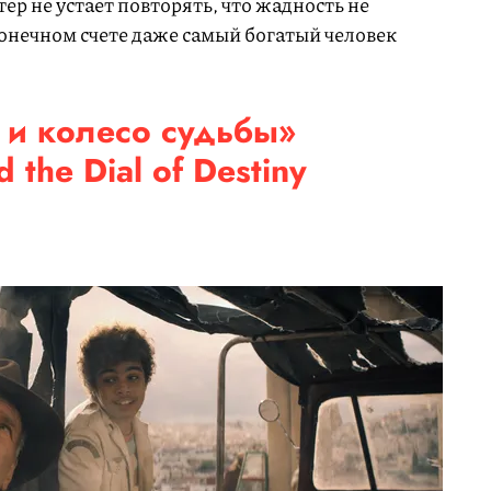
ер не устает повторять, что жадность не
конечном счете даже самый богатый человек
и колесо судьбы»
d the Dial of Destiny