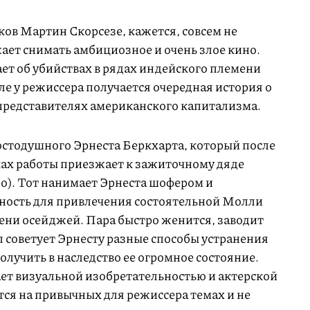
ов Мартин Скорсезе, кажется, совсем не
ает снимать амбициозное и очень злое кино.
ет об убийствах в рядах индейского племени
еле у режиссера получается очередная история о
представителях американского капитализма.
стодушного Эрнеста Беркхарта, который после
ах работы приезжает к зажиточному дяде
о). Тот нанимает Эрнеста шофером и
ность для привлечения состоятельной Молли
мени осейджей. Пара быстро женится, заводит
л советует Эрнесту разные способы устранения
лучить в наследство ее огромное состояние.
т визуальной изобретательностью и актерской
тся на привычных для режиссера темах и не