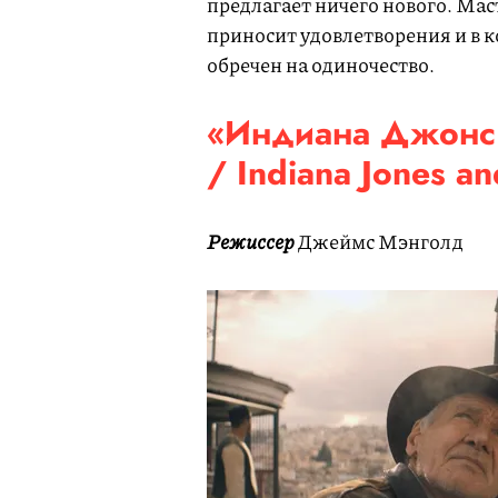
предлагает ничего нового. Маст
приносит удовлетворения и в 
обречен на одиночество.
«Индиана Джонс 
/ Indiana Jones an
Режиссер
Джеймс Мэнголд