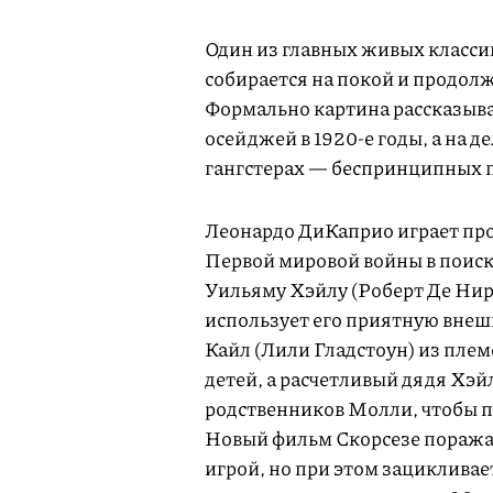
Один из главных живых классик
собирается на покой и продолж
Формально картина рассказыва
осейджей в 1920-е годы, а на д
гангстерах — беспринципных 
Леонардо ДиКаприо играет про
Первой мировой войны в поиск
Уильяму Хэйлу (Роберт Де Нир
использует его приятную внеш
Кайл (Лили Гладстоун) из пле
детей, а расчетливый дядя Хэй
родственников Молли, чтобы по
Новый фильм Скорсезе поражае
игрой, но при этом зацикливае