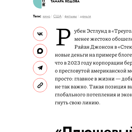
ТАМАРА ХОДОВА
Теги:
кино
США
фильмы
деньги
Р
убен Эстлунд в «Треуго
менее жестоко обошел
Райан Джонсон в «Стек
новые деньги на примере блог
что в 2023 году корпорации б
о пресловутой американской м
просто: главное в жизни — добит
не так важно. Такая позиция в
глобального потепления и эко
гнуть свою линию.
«Плюшевый