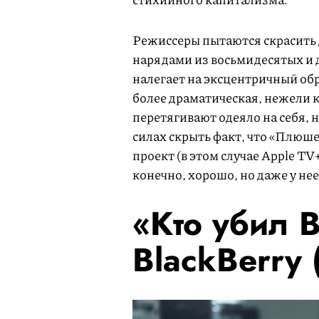
Режиссеры пытаются скрасить
нарядами из восьмидесятых и 
налегает на эксцентричный обра
более драматическая, нежели 
перетягивают одеяло на себя, н
силах скрыть факт, что «Плюш
проект (в этом случае Apple TV
конечно, хорошо, но даже у не
«Кто убил B
BlackBerry 