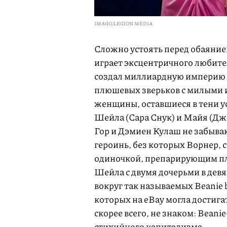
IMAGO/LEGION MEDIA
Сложно устоять перед обаяние
играет эксцентричного любите
создал миллиардную империю 
плюшевых зверьков с милыми им
женщины, оставшиеся в тени у
Шейла (Сара Снук) и Майя (Д
Гор и Дэмиен Кулаш не забыва
героинь, без которых Ворнер, с
одиночкой, препарирующим пл
Шейла с двумя дочерьми в дев
вокруг так называемых Beanie
которых на eBay могла достига
скорее всего, не знаком: Beani
стихийного капитализма.