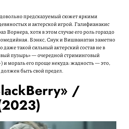
 довольно предсказуемый сюжет яркими
девяностых и актерской игрой. Галифианакис
з Ворнера, хотя в этом случае его роль гораздо
комедийная. Бэнкс, Снук и Вишванатан заметно
о даже такой сильный актерский состав не в
евый пузырь» — очередной стриминговый
+) и мораль его проще некуда: жадность — это,
е должен быть свой предел.
lackBerry» /
(2023)