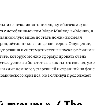
льнике печали» затопил лодку с богачами; не
ся с истеблишментом Марк Майлод в «Меню»; а
лянной луковице: достать ножи» высмеял
еров, айтишников и инфлюенсеров. Ощущение,
ерут реванш и систематически выпускают фильмы
ечте, которую можно сформулировать очень
ься успеха и богатства, а как ты это сделал, уже
ыглядит немного устаревшей и странной на фоне
номического кризиса, но Голливуд продолжает
 пузырь» / The