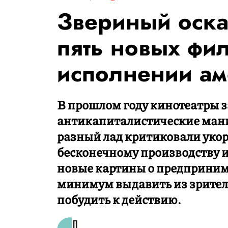
Звериный оска
пять новых фи
исполнении ам
В прошлом году кинотеатры 
антикапиталистические мани
разный лад критиковали укор
бесконечному производству 
новые картины о предпринима
минимум выдавить из зрителя
побудить к действию.