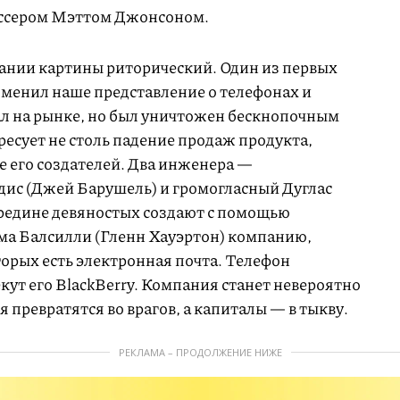
ссером Мэттом Джонсоном.
ании картины риторический. Один из первых
зменил наше представление о телефонах и
л на рынке, но был уничтожен бескнопочным
есует не столь падение продаж продукта,
е его создателей. Два инженера —
ис (Джей Барушель) и громогласный Дуглас
редине девяностых создают с помощью
ма Балсилли (Гленн Хауэртон) компанию,
орых есть электронная почта. Телефон
екут его BlackBerry. Компания станет невероятно
 превратятся во врагов, а капиталы — в тыкву.
РЕКЛАМА – ПРОДОЛЖЕНИЕ НИЖЕ