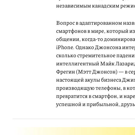
независимым канадским режи
Вопрос в адаптированном назв
смартфонов в мире, который и
общении, когда-то доминирова
iPhone. Однако Джонсона интер
сколько стремительное падени
интеллигентный Майк Лазарид
Фрегин (Мэтт Джонсон) — в се
настоящей акулы бизнеса Джи
производящую телефоны, в кот
превратится в смартфон, и нар
успешной и прибыльной, друзья