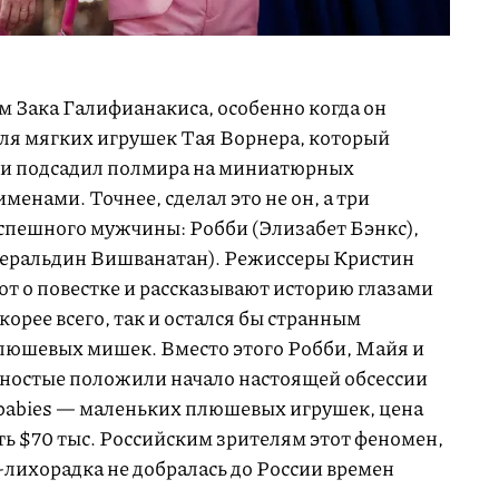
м Зака Галифианакиса, особенно когда он
ля мягких игрушек Тая Ворнера, который
и подсадил полмира на миниатюрных
енами. Точнее, сделал это не он, а три
спешного мужчины: Робби (Элизабет Бэнкс),
жеральдин Вишванатан). Режиссеры Кристин
ют о повестке и рассказывают историю глазами
корее всего, так и остался бы странным
юшевых мишек. Вместо этого Робби, Майя и
яностые положили начало настоящей обсессии
 babies — маленьких плюшевых игрушек, цена
ть $70 тыс. Российским зрителям этот феномен,
e-лихорадка не добралась до России времен