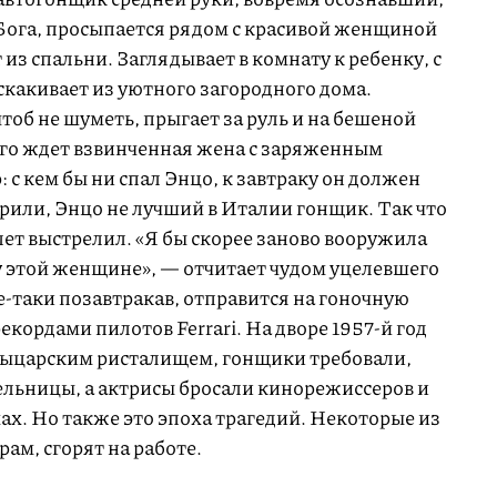
 Бога, просыпается рядом с красивой женщиной
из спальни. Заглядывает в комнату к ребенку, с
скакивает из уютного загородного дома.
тоб не шуметь, прыгает за руль и на бешеной
 его ждет взвинченная жена с заряженным
: с кем бы ни спал Энцо, к завтраку он должен
орили, Энцо не лучший в Италии гонщик. Так что
олет выстрелил. «Я бы скорее заново вооружила
 этой женщине», — отчитает чудом уцелевшего
се-таки позавтракав, отправится на гоночную
кордами пилотов Ferrari. На дворе 1957-й год
 рыцарским ристалищем, гонщики требовали,
ельницы, а актрисы бросали кинорежиссеров и
х. Но также это эпоха трагедий. Некоторые из
ам, сгорят на работе.