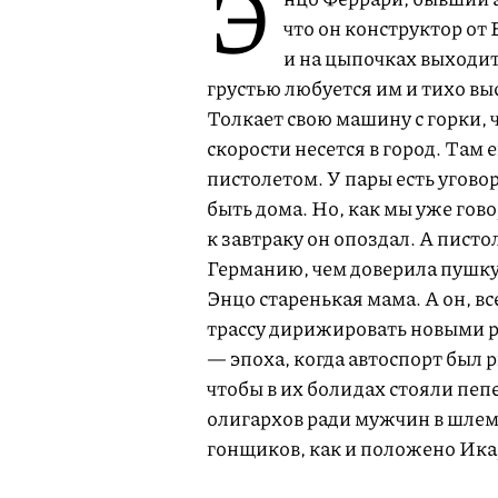
Э
что он конструктор от
и на цыпочках выходит 
грустью любуется им и тихо вы
Толкает свою машину с горки, ч
скорости несется в город. Там
пистолетом. У пары есть уговор
быть дома. Но, как мы уже гов
к завтраку он опоздал. А пист
Германию, чем доверила пушку
Энцо старенькая мама. А он, в
трассу дирижировать новыми ре
— эпоха, когда автоспорт был
чтобы в их болидах стояли пеп
олигархов ради мужчин в шлема
гонщиков, как и положено Икар