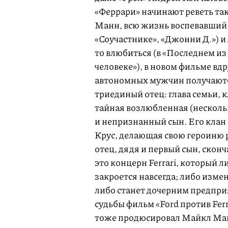
«Феррари» начинают реветь та
Манн, всю жизнь воспевавший 
«Соучастнике», «Джонни Д.») и
то влюбиться (в «Последнем и
человеке»), в новом фильме вд
автономных мужчин получают
триединый отец: глава семьи, 
тайная возлюбленная (нескол
и непризнанный сын. Его клан
Крус, делающая свою героиню р
отец, дядя и первый сын, скон
это концерн Ferrari, который 
закроется навсегда; либо изме
либо станет дочерним предпри
судьбы фильм «Ford против Fer
тоже продюсировал Майкл Манн 