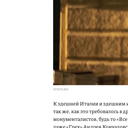
STXFILMS
К здешней Италии и здешним 
так же, как это требовалось в
монументалистов, будь то «Все
даже «Грех» Андрея Кончаловск