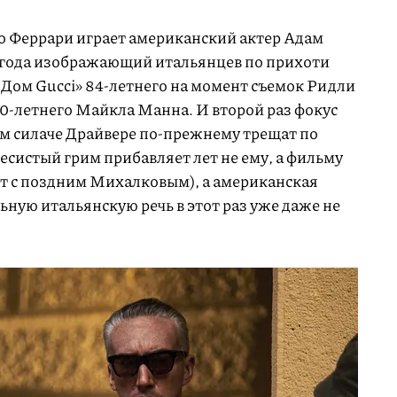
о Феррари играет американский актер Адам
ва года изображающий итальянцев по прихоти
«Дом Gucci» 84-летнего на момент съемок Ридли
80-летнего Майкла Манна. И второй раз фокус
ом силаче Драйвере по-прежнему трещат по
систый грим прибавляет лет не ему, а фильму
ют с поздним Михалковым), а американская
ную итальянскую речь в этот раз уже даже не