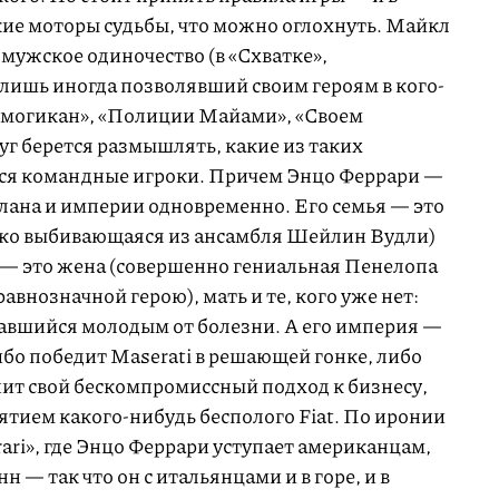
кие моторы судьбы, что можно оглохнуть. Майкл
мужское одиночество (в «Схватке»,
 лишь иногда позволявший своим героям в кого-
з могикан», «Полиции Майами», «Своем
руг берется размышлять, какие из таких
ся командные игроки. Причем Энцо Феррари —
клана и империи одновременно. Его семья — это
ько выбивающаяся из ансамбля Шейлин Вудли)
 — это жена (совершенно гениальная Пенелопа
авнозначной герою), мать и те, кого уже нет:
чавшийся молодым от болезни. А его империя —
либо победит Maserati в решающей гонке, либо
нит свой бескомпромиссный подход к бизнесу,
ятием какого-нибудь бесполого Fiat. По иронии
rari», где Энцо Феррари уступает американцам,
— так что он с итальянцами и в горе, и в