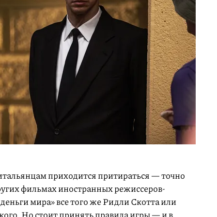
итальянцам приходится притираться — точно
 других фильмах иностранных режиссеров-
 деньги мира» все того же Ридли Скотта или
ого. Но стоит принять правила игры — и в