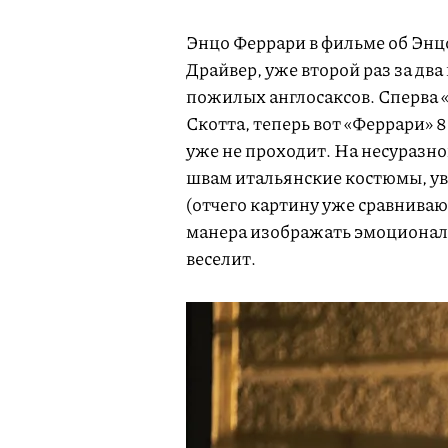
Энцо Феррари в фильме об Энц
Драйвер, уже второй раз за д
пожилых англосаксов. Сперва 
Скотта, теперь вот «Феррари» 
уже не проходит. На несуразн
швам итальянские костюмы, уве
(отчего картину уже сравнива
манера изображать эмоциональ
веселит.