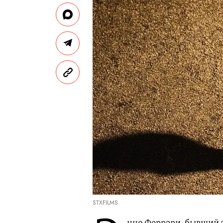
STXFILMS
нцо Феррари, бывший 