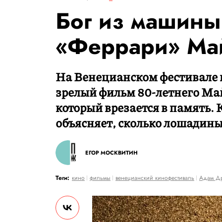
Бог из машины
«Феррари» Ма
На Венецианском фестивале 
зрелый фильм 80-летнего Май
который врезается в память
объясняет, сколько лошадины
ЕГОР МОСКВИТИН
Теги:
кино
фильмы
венецианский кинофестиваль
Адам Д