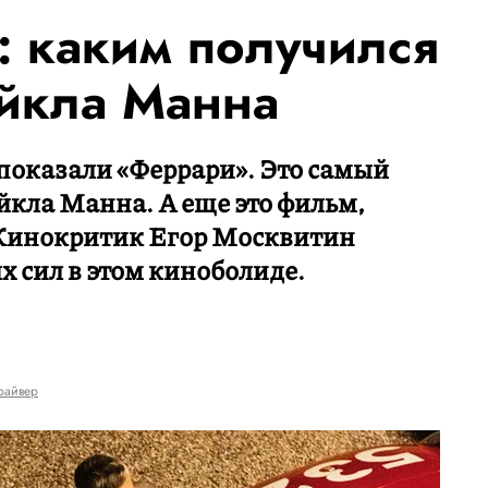
: каким получился
йкла Манна
показали «Феррари». Это самый
кла Манна. А еще это фильм,
. Кинокритик Егор Москвитин
х сил в этом киноболиде.
райвер