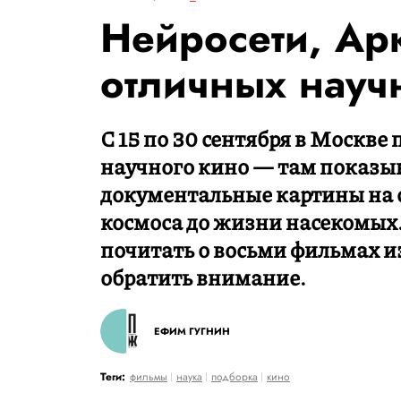
Нейросети, Арк
отличных науч
С 15 по 30 сентября в Москве
научного кино — там показы
документальные картины на 
космоса до жизни насекомых
почитать о восьми фильмах и
обратить внимание.
ЕФИМ ГУГНИН
Теги:
фильмы
наука
подборка
кино