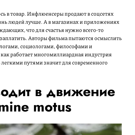
ось в товар. Инфлюенсеры продают в соцсетях
знь людей лучше. А в магазинах и приложениях
рждающих, что для счастья нужно всего-то
 заплатить. Авторы фильма пытаются осмыслить
ологами, социологами, философами и
 как работает многомиллиардная индустрия
ь легкими путями значит для современного
одит в движение
umine motus