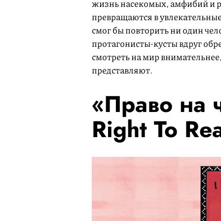
жизнь насекомых, амфибий и р
превращаются в увлекательные
смог бы повторить ни один чел
протагонисты-кусты вдруг обр
смотреть на мир внимательнее,
представляют.
«Право на 
Right To Re